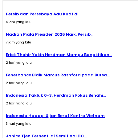
Persib dan Persebaya Adu Kuat di...
4 jam yang lalu
Hadiah Piala Presiden 2026 Naik, Persib...
7 jam yang lalu
Erick Thohir Yakin Herdman Mampu Bangkitkan...
2 hari yang lalu
Fenerbahce Bidik Marcus Rashford pada Bursa...
2 hari yang lalu
Indonesia Takluk 0-3, Herdman Fokus Benahi...
2 hari yang lalu
Indonesia Hadapi Ujian Berat Kontra Vietnam
3 hari yang lalu
Janice Tjen Terhenti di Semifinal DC...