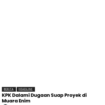
BERITA
OLAHRAGA
EKONOMI
KESEHATAN
INTE
BERITA
HEADLINE
KPK Dalami Dugaan Suap Proyek di
Muara Enim