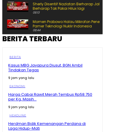
Sherly Disentil! Nazlatan Berharap Jalan Cepat Beres
Berharap Tak Pakai Hilux lagi
08:13
Momen Prabowo Halau Mikrofon Peneliti BRIN Saat
Pamer Teknologi Nuklir Indonesia
08:44
BERITA TERBARU
Pecah Rekor Lagi! Sherly Bawa Maluku Utara Tetap
Jadi Raja Pertumbuhan Ekonomi Indonesia!
11:01
Momen Prabowo Teguk Air Olahan BRIN! Celetuk:
BERITA
Kalau Bu Mega Minum, Masa Prabowo Tidak
Kasus MBG Jayapura Diusut, BGN Ambil
09:05
Tindakan Tegas
Detik-Detik Prabowo Uji Temuan Periset! Dibanting
9 jam yang lalu
hingga Diinjak
09:04
EKONOMI
Kepala BRIN Beberkan Pengembangan Teknologi
Harga Cabai Rawit Merah Tembus Rp58.750
Nuklir RI di Hadapan Prabowo
per Kg, Masih...
13:35
9 jam yang lalu
Prabowo Blak-blakan! Kenyataan Pendidikan RI
Masih Kalah dari dari Negara Tetangga
HEADLINE
08:46
Herdman Bidik Kemenangan Perdana di
Prabowo Terkesan! BRIN Ubah Limbah Sawit Jadi
Laga Hidup-Mati