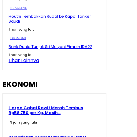
KDM Ungkap Fakta Sudah Dibantu Pulang, Malah
HEADLINE
Kembali ke Tempat Hiburan Malam #shorts
#trending
00:37
Houthi Tembakkan Rudal ke Kapal Tanker
Saudi
Zulhas Singgung Sponsor Pilkada Habis Modal,
Baliknya Minta Izin Tambang #shorts #trending
1 hari yang lalu
01:21
EKONOMI
Zulhas Singgung Sponsor Biayai Pilkada, Setelah
Bank Dunia Tunjuk Sri Mulyani Pimpin IDA22
Menang Tagih Tambang
08:20
1 hari yang lalu
Lihat Lainnya
Prabowo Singgung Erick Thohir Soal Timnas Gagal ke
09:07
EKONOMI
Harga Cabai Rawit Merah Tembus
Rp58.750 per Kg, Masih...
9 jam yang lalu