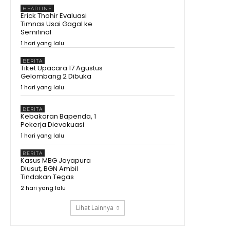
HEADLINE
Bikin Amran Salut! Banyak
Erick Thohir Evaluasi
Maba Undip Ternyata Sudah
Timnas Usai Gagal ke
Jadi Bibit Pengusaha
15:02
Semifinal
Bagaimana Rasanya?
1 hari yang lalu
Prabowo Cicipi Kripik Ubi Ungu
di Stand BRIN
08:43
BERITA
Tiket Upacara 17 Agustus
Tak Disangka! Gegara dengar
Gelombang 2 Dibuka
Curhat Mahasiswa, Mentan
1 hari yang lalu
Amran Langsung Telepon
09:22
Bulog
Mengapa Mentan Amran
BERITA
Sampai Bayari Kos Mahasiswa
Kebakaran Bapenda, 1
2 Tahun? Awalnya Cuma
08:54
Pekerja Dievakuasi
Dengar Curhat Soal Beras
Prabowo Kumpulkan Buku
1 hari yang lalu
Pelajaran Asia Tenggara,
Kurikulum RI Mau Dibawa ke
11:19
BERITA
Mana?
Kasus MBG Jayapura
Kenapa Prabowo Sampai
Diusut, BGN Ambil
Kumpulkan Buku Pelajaran
Tindakan Tegas
Asean? #shorts #trending
02:15
2 hari yang lalu
Lihat Lainnya