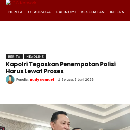
BERITA
OLAHRAGA
EKONOMI
KESEHATAN
INTERNA
BERITA
HEADLINE
Kapolri Tegaskan Penempatan Polisi
Harus Lewat Proses
Penulis:
Rudy Samuel
Selasa, 9 Juni 2026
WhatsApp
Twitter
Facebook
T