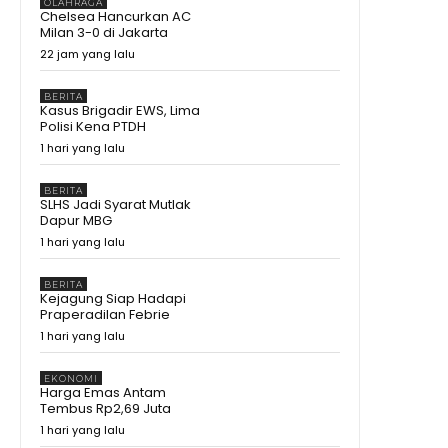
Inovasi Rumah Tahan Gempa
OLAHRAGA
Chelsea Hancurkan AC
Tipe 36, Cuma 14 Hari Rp190
09:16
Milan 3-0 di Jakarta
Juta
Buku SD-SMA Dicek Prabowo
22 jam yang lalu
Satu per Satu, Begini
Perbandingannya dengan Luar
11:43
Negeri
BERITA
Prabowo Soroti Buku Pelajaran,
Kasus Brigadir EWS, Lima
Tulisan Kecil hingga Kertas
Polisi Kena PTDH
Rusak Jadi Masalah
11:48
1 hari yang lalu
Detik-Detik Hakim Saldi Isra
Tegur Ahli Presiden
BERITA
11:19
SLHS Jadi Syarat Mutlak
Dapur MBG
Siap-Siap Ganti Gas 3 Kg! BRIN
1 hari yang lalu
Pamer Gas ANG, Lebih Awet dan
Hemat
15:25
BERITA
Ahli Presiden Bicara APBN, Hakim
Kejagung Siap Hadapi
MK Soroti Batas Logika Politik
Praperadilan Febrie
11:10
1 hari yang lalu
Ahli Presiden Dicecar Hakim MK
Soal Arah APBN untuk Daerah
25:59
EKONOMI
Harga Emas Antam
Tembus Rp2,69 Juta
Ekonomi Melejit 34,17%, Tapi
Gubernur Sherly Tanya Apakah
1 hari yang lalu
Maatnya Sampai ke Rakyat?
12:37