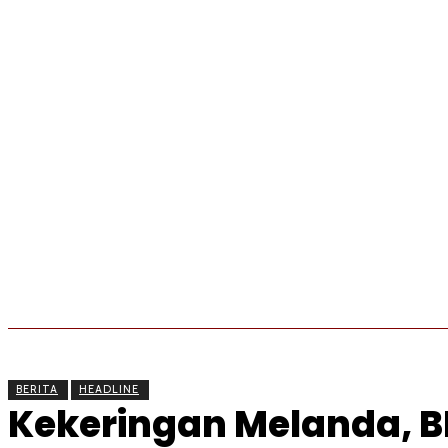
BERITA
OLAHRAGA
EKONOMI
KESEHATAN
BERITA
HEADLINE
Kekeringan Melanda, BP