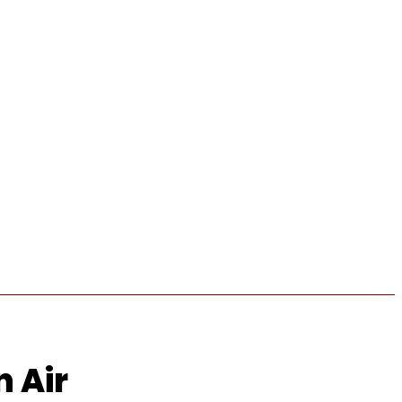
MORE
IKLAN
 Air