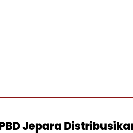
INTERNASIONAL
PRO OTONOMI
VIDEO
WISATA
BD Jepara Distribusikan