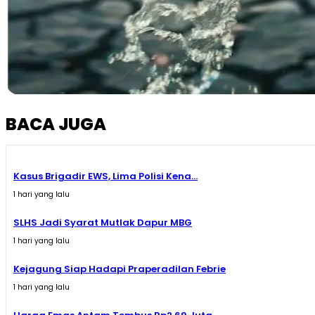
BACA JUGA
Kasus Brigadir EWS, Lima Polisi Kena...
1 hari yang lalu
SLHS Jadi Syarat Mutlak Dapur MBG
1 hari yang lalu
Kejagung Siap Hadapi Praperadilan Febrie
1 hari yang lalu