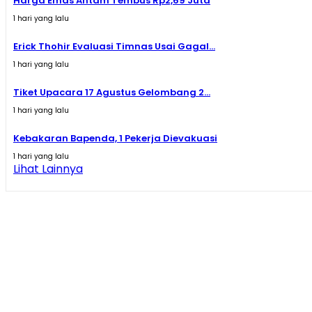
Harga Emas Antam Tembus Rp2,69 Juta
1 hari yang lalu
Erick Thohir Evaluasi Timnas Usai Gagal...
1 hari yang lalu
Tiket Upacara 17 Agustus Gelombang 2...
1 hari yang lalu
Kebakaran Bapenda, 1 Pekerja Dievakuasi
1 hari yang lalu
Lihat Lainnya