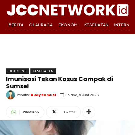
BERITA
OLAHRAGA
EKONOMI
KESEHATAN
INTERNA
HEADLINE
KESEHATAN
Imunisasi Tekan Kasus Campak di
Sumsel
Penulis:
Rudy Samuel
Selasa, 9 Juni 2026
WhatsApp
Twitter