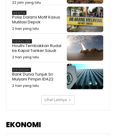
Prabowo Blak-blakan! Menteri
22 jam yang lalu
Pendidikan Singapura Disebut
Tak Bisa Disamakan dengan
09:13
BERITA
Indonesia
Polisi Dalami Motif Kasus
Depan DPRD, KDM Sindir BUMD
Mutilasi Depok
Enak Betul Terima Rp10 Miliar
2 hari yang lalu
Tanpa Kerja
08:47
Hakim Saldi Isra Semprot
HEADLINE
Pemerintah Jangan Bela
Houthi Tembakkan Rudal
Maskapai Terus , Gegara Ganti
08:19
ke Kapal Tanker Saudi
Rugi Delay Cuma Rp300
Ramai Kabar PHK, Airlangga
2 hari yang lalu
Sebut Lapangan Kerja Baru
Terus Meningkat #shorts
00:53
#trending
EKONOMI
Bank Dunia Tunjuk Sri
Presiden Singgung Lagi Soal
Mulyani Pimpin IDA22
Timnas Gagal ke Piala Dunia
#shorts #trending
01:02
2 hari yang lalu
Lihat Lainnya
EKONOMI