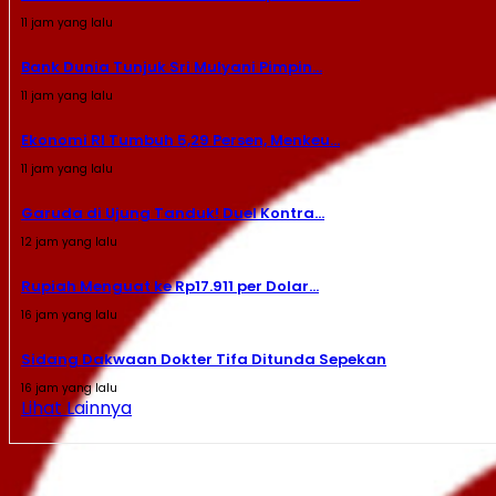
11 jam yang lalu
Bank Dunia Tunjuk Sri Mulyani Pimpin...
11 jam yang lalu
Ekonomi RI Tumbuh 5,29 Persen, Menkeu...
11 jam yang lalu
Garuda di Ujung Tanduk! Duel Kontra...
12 jam yang lalu
Rupiah Menguat ke Rp17.911 per Dolar...
16 jam yang lalu
Sidang Dakwaan Dokter Tifa Ditunda Sepekan
16 jam yang lalu
Lihat Lainnya