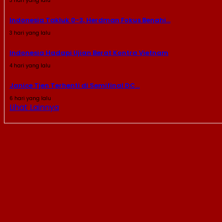
3 hari yang lalu
Indonesia Takluk 0-3, Herdman Fokus Benahi...
3 hari yang lalu
Indonesia Hadapi Ujian Berat Kontra Vietnam
4 hari yang lalu
Janice Tjen Terhenti di Semifinal DC...
6 hari yang lalu
Lihat Lainnya