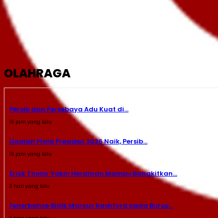
OLAHRAGA
Persib dan Persebaya Adu Kuat di...
16 jam yang lalu
Hadiah Piala Presiden 2026 Naik, Persib...
19 jam yang lalu
Erick Thohir Yakin Herdman Mampu Bangkitkan...
3 hari yang lalu
Fenerbahce Bidik Marcus Rashford pada Bursa...