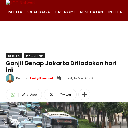
BERITA
OLAHRAGA
EKONOMI
KESEHATAN
INTERNA
BERITA
HEADLINE
Ganjil Genap Jakarta Ditiadakan hari
ini
Penulis:
Rudy Samuel
Jumat, 15 Mei 2026
WhatsApp
Twitter