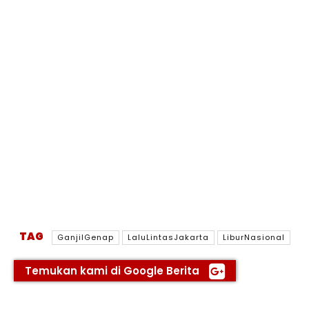
TAG
GanjilGenap
LaluLintasJakarta
LiburNasional
Temukan kami di Google Berita