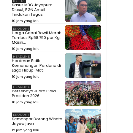
Mega Minum, Masa Prabowo
BERITA
Kasus MBG Jayapura
Tidak
Detik-Detik Prabowo Uji Temuan
Diusut, BGN Ambil
Periset! Dibanting hingga Diinjak
Tindakan Tegas
09:04
10 jam yang lalu
Kepala BRIN Beberkan
EKONOMI
Pengembangan Teknologi
Harga Cabai Rawit Merah
Nuklir RI di Hadapan Prabowo
13:35
Tembus Rp58.750 per Kg,
Masih...
Prabowo Blak-blakan!
10 jam yang lalu
Kenyataan Pendidikan RI Masih
Kalah dari dari Negara
08:46
HEADLINE
Tetangga
Herdman Bidik
Prabowo Terkesan! BRIN Ubah
Kemenangan Perdana di
Limbah Sawit Jadi Sepatu
Laga Hidup-Mati
Super Murah Cuma Rp47 Ribu!
09:47
10 jam yang lalu
Prabowo Blak-blakan! Menteri
Pendidikan Singapura Disebut
HEADLINE
Tak Bisa Disamakan dengan
09:13
Persebaya Juara Piala
Indonesia
Presiden 2026
Depan DPRD, KDM Sindir BUMD
10 jam yang lalu
Enak Betul Terima Rp10 Miliar
Tanpa Kerja
08:47
EKONOMI
Hakim Saldi Isra Semprot
Kemenpar Dorong Wisata
Pemerintah Jangan Bela
Jayawijaya
Maskapai Terus , Gegara Ganti
08:19
Rugi Delay Cuma Rp300
12 jam yang lalu