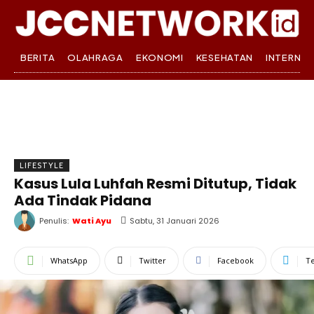
BERITA
OLAHRAGA
EKONOMI
KESEHATAN
INTERNA
LIFESTYLE
Kasus Lula Luhfah Resmi Ditutup, Tidak
Ada Tindak Pidana
Penulis:
Wati Ayu
Sabtu, 31 Januari 2026
WhatsApp
Twitter
Facebook
T