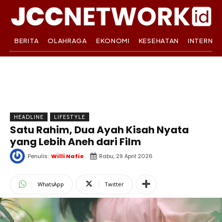
BERITA
OLAHRAGA
EKONOMI
KESEHATAN
INTERNA
HEADLINE
LIFESTYLE
Satu Rahim, Dua Ayah Kisah Nyata
yang Lebih Aneh dari Film
Penulis:
Willi Nafie
Rabu, 29 April 2026
WhatsApp
Twitter