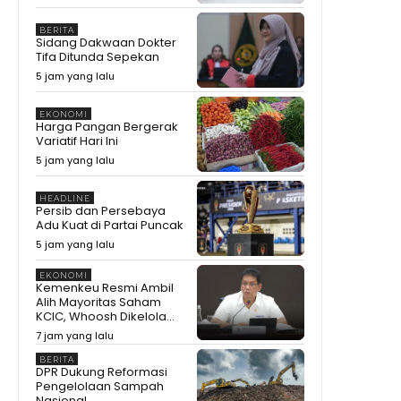
BERITA
Sidang Dakwaan Dokter
Tifa Ditunda Sepekan
5 jam yang lalu
EKONOMI
Harga Pangan Bergerak
Variatif Hari Ini
5 jam yang lalu
HEADLINE
Persib dan Persebaya
Adu Kuat di Partai Puncak
5 jam yang lalu
EKONOMI
Kemenkeu Resmi Ambil
Alih Mayoritas Saham
KCIC, Whoosh Dikelola...
7 jam yang lalu
BERITA
DPR Dukung Reformasi
Pengelolaan Sampah
Nasional