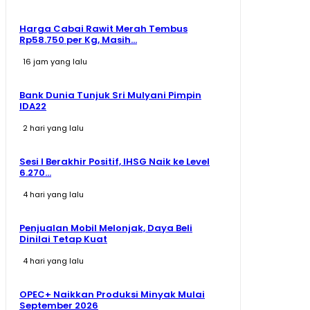
Harga Cabai Rawit Merah Tembus
Rp58.750 per Kg, Masih...
16 jam yang lalu
Bank Dunia Tunjuk Sri Mulyani Pimpin
IDA22
2 hari yang lalu
Sesi I Berakhir Positif, IHSG Naik ke Level
6.270...
4 hari yang lalu
Penjualan Mobil Melonjak, Daya Beli
Dinilai Tetap Kuat
4 hari yang lalu
OPEC+ Naikkan Produksi Minyak Mulai
September 2026