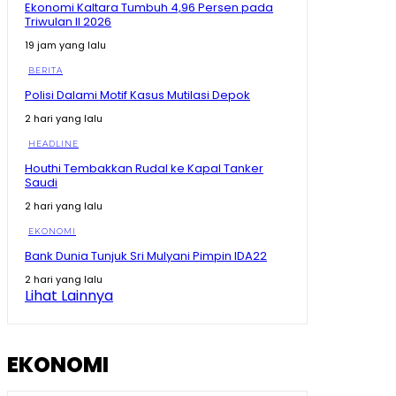
Rp300
08:19
Ekonomi Kaltara Tumbuh 4,96 Persen pada
Triwulan II 2026
Ramai Kabar PHK, Airlangga Sebut Lapangan Kerja
Baru Terus Meningkat #shorts #trending
19 jam yang lalu
00:53
BERITA
Presiden Singgung Lagi Soal Timnas Gagal ke Piala
Polisi Dalami Motif Kasus Mutilasi Depok
Dunia #shorts #trending
01:02
2 hari yang lalu
Presiden Prabowo Bandingkan Indonesia dengan
HEADLINE
Cape Verde
00:37
Houthi Tembakkan Rudal ke Kapal Tanker
Saudi
Dedi Mulyadi Ungkap Fakta Mengejutkan #shorts
#trending
2 hari yang lalu
00:28
EKONOMI
KDM Ungkap Fakta Sudah Dibantu Pulang, Malah
Bank Dunia Tunjuk Sri Mulyani Pimpin IDA22
Kembali ke Tempat Hiburan Malam #shorts
#trending
00:37
2 hari yang lalu
Lihat Lainnya
Zulhas Singgung Sponsor Pilkada Habis Modal,
Baliknya Minta Izin Tambang #shorts #trending
01:21
EKONOMI