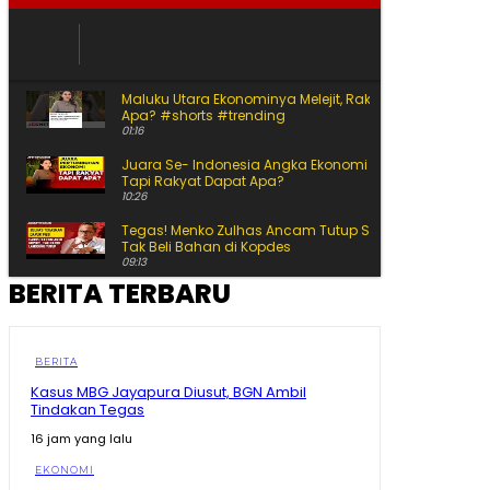
Maluku Utara Ekonominya Melejit, Rakyat Kebagian
Apa? #shorts #trending
01:16
Juara Se- Indonesia Angka Ekonomi Tumbuh Tajam,
Tapi Rakyat Dapat Apa?
10:26
Tegas! Menko Zulhas Ancam Tutup SPPG yang Nekat
Tak Beli Bahan di Kopdes
09:13
BERITA TERBARU
Sherly Disentil! Nazlatan Berharap Jalan Cepat Beres
Berharap Tak Pakai Hilux lagi
08:13
Momen Prabowo Halau Mikrofon Peneliti BRIN Saat
BERITA
Pamer Teknologi Nuklir Indonesia
Kasus MBG Jayapura Diusut, BGN Ambil
08:44
Tindakan Tegas
Pecah Rekor Lagi! Sherly Bawa Maluku Utara Tetap
16 jam yang lalu
Jadi Raja Pertumbuhan Ekonomi Indonesia!
11:01
EKONOMI