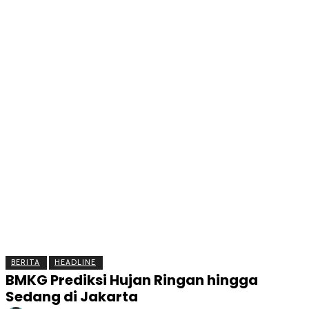
BERITA
OLAHRAGA
EKONOMI
KESEHATAN
INTE
BERITA
HEADLINE
BMKG Prediksi Hujan Ringan hingga
Sedang di Jakarta