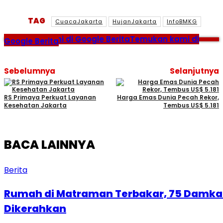
TAG
CuacaJakarta
HujanJakarta
InfoBMKG
Temukan kami di Google Berita
Temukan kami di
Google Berita
Sebelumnya
Selanjutnya
RS Primaya Perkuat Layanan
Harga Emas Dunia Pecah Rekor,
Kesehatan Jakarta
Tembus US$ 5.181
BACA LAINNYA
Berita
Rumah di Matraman Terbakar, 75 Damka
Dikerahkan