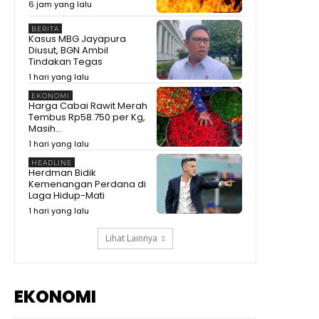
6 jam yang lalu
Momen Prabowo Halau Mikrofon
Peneliti BRIN Saat Pamer
Teknologi Nuklir Indonesia
08:44
BERITA
Kasus MBG Jayapura
Diusut, BGN Ambil
Pecah Rekor Lagi! Sherly Bawa
Tindakan Tegas
Maluku Utara Tetap Jadi Raja
Pertumbuhan Ekonomi
11:01
1 hari yang lalu
Indonesia!
Momen Prabowo Teguk Air
EKONOMI
Olahan BRIN! Celetuk: Kalau Bu
Harga Cabai Rawit Merah
Mega Minum, Masa Prabowo
09:05
Tembus Rp58.750 per Kg,
Tidak
Masih...
Detik-Detik Prabowo Uji Temuan
1 hari yang lalu
Periset! Dibanting hingga Diinjak
09:04
HEADLINE
Herdman Bidik
Kepala BRIN Beberkan
Kemenangan Perdana di
Pengembangan Teknologi
Laga Hidup-Mati
Nuklir RI di Hadapan Prabowo
13:35
1 hari yang lalu
Lihat Lainnya
EKONOMI