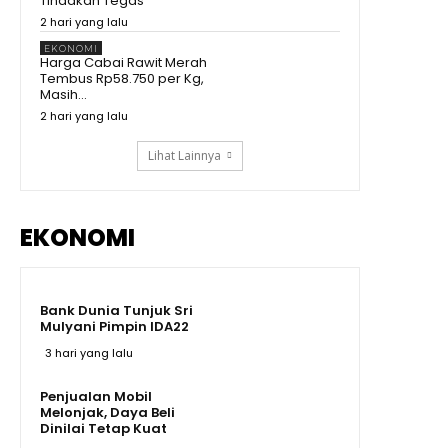
Tindakan Tegas
Tegas! Menko Zulhas Ancam
2 hari yang lalu
Tutup SPPG yang Nekat Tak Beli
Bahan di Kopdes
09:13
EKONOMI
Harga Cabai Rawit Merah
Sherly Disentil! Nazlatan
Tembus Rp58.750 per Kg,
Berharap Jalan Cepat Beres
Masih...
Berharap Tak Pakai Hilux lagi
08:13
2 hari yang lalu
Lihat Lainnya
EKONOMI
Bank Dunia Tunjuk Sri
Mulyani Pimpin IDA22
3 hari yang lalu
Penjualan Mobil
Melonjak, Daya Beli
Dinilai Tetap Kuat