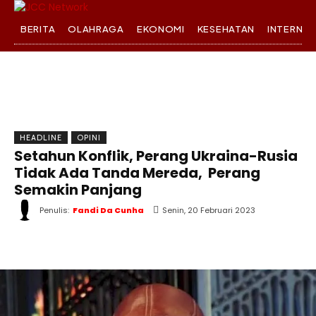
BERITA
OLAHRAGA
EKONOMI
KESEHATAN
INTERNA
HEADLINE
OPINI
Setahun Konflik, Perang Ukraina-Rusia
Tidak Ada Tanda Mereda, Perang
Semakin Panjang
Penulis:
Fandi Da Cunha
Senin, 20 Februari 2023
WhatsApp
Twitter
Facebook
T