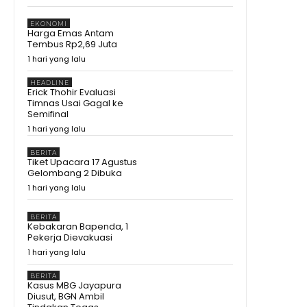
Jadi Bibit Pengusaha
15:02
EKONOMI
Bagaimana Rasanya?
Harga Emas Antam
Prabowo Cicipi Kripik Ubi Ungu
Tembus Rp2,69 Juta
di Stand BRIN
08:43
1 hari yang lalu
Tak Disangka! Gegara dengar
Curhat Mahasiswa, Mentan
HEADLINE
Amran Langsung Telepon
09:22
Erick Thohir Evaluasi
Bulog
Timnas Usai Gagal ke
Mengapa Mentan Amran
Semifinal
Sampai Bayari Kos Mahasiswa
1 hari yang lalu
2 Tahun? Awalnya Cuma
08:54
Dengar Curhat Soal Beras
Prabowo Kumpulkan Buku
BERITA
Pelajaran Asia Tenggara,
Tiket Upacara 17 Agustus
Kurikulum RI Mau Dibawa ke
11:19
Gelombang 2 Dibuka
Mana?
1 hari yang lalu
Kenapa Prabowo Sampai
Kumpulkan Buku Pelajaran
Asean? #shorts #trending
02:15
BERITA
Kebakaran Bapenda, 1
Maluku Utara Ekonominya
Pekerja Dievakuasi
Melejit, Rakyat Kebagian Apa?
1 hari yang lalu
#shorts #trending
01:16
Juara Se- Indonesia Angka
BERITA
Ekonomi Tumbuh Tajam, Tapi
Kasus MBG Jayapura
Rakyat Dapat Apa?
10:26
Diusut, BGN Ambil