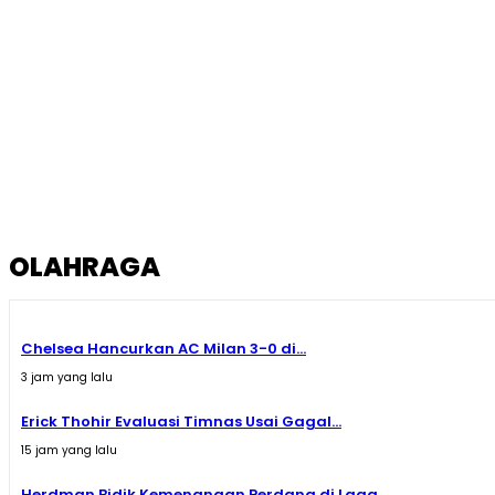
OLAHRAGA
Chelsea Hancurkan AC Milan 3-0 di...
3 jam yang lalu
Erick Thohir Evaluasi Timnas Usai Gagal...
15 jam yang lalu
Herdman Bidik Kemenangan Perdana di Laga...