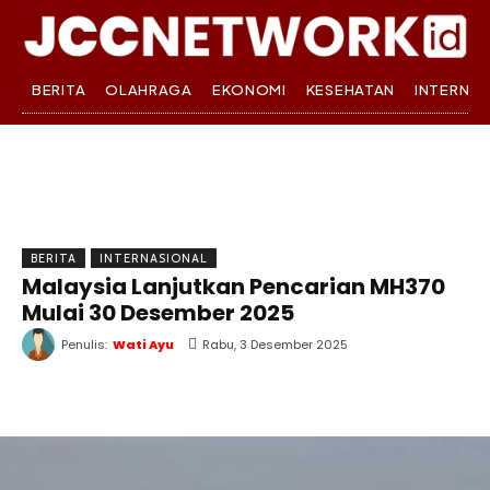
BERITA
OLAHRAGA
EKONOMI
KESEHATAN
INTERNA
BERITA
INTERNASIONAL
Malaysia Lanjutkan Pencarian MH370
Mulai 30 Desember 2025
Penulis:
Wati Ayu
Rabu, 3 Desember 2025
WhatsApp
Twitter
Facebook
T