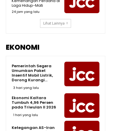
Kemenangan Perdana di
Limbah Sawit Jadi Sepatu
Laga Hidup-Mati
Super Murah Cuma Rp47 Ribu!
09:47
24 jam yang lalu
Lihat Lainnya
EKONOMI
Pemerintah Segera
Umumkan Paket
Insentif Mobil Listrik,
Dorong Kurangi...
3 hari yang lalu
Ekonomi Kaltara
Tumbuh 4,96 Persen
pada Triwulan II 2026
1 hari yang lalu
Ketegangan AS-Iran