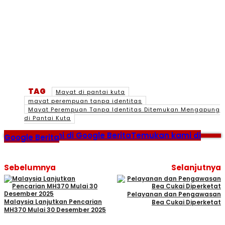
TAG
Mayat di pantai kuta
mayat perempuan tanpa identitas
Mayat Perempuan Tanpa Identitas Ditemukan Mengapung
di Pantai Kuta
Temukan kami di Google Berita
Temukan kami di
Google Berita
Sebelumnya
Selanjutnya
Pelayanan dan Pengawasan
Malaysia Lanjutkan Pencarian
Bea Cukai Diperketat
MH370 Mulai 30 Desember 2025