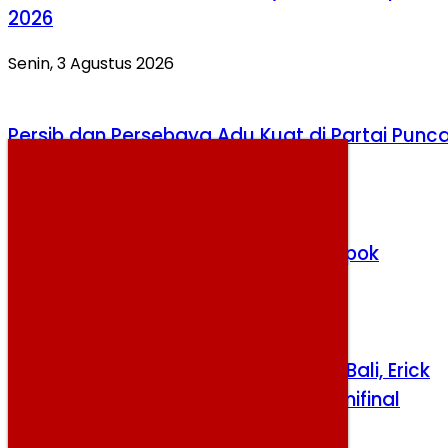
2026
Senin, 3 Agustus 2026
Persib dan Persebaya Adu Kuat di Partai Punc
Kamis, 6 Agustus 2026
Polisi Dalami Motif Kasus Mutilasi Depok
Kamis, 6 Agustus 2026
HEBOH! Persija vs Persib Dipindah ke Bali, Erick
Thohir Ditelepon Sebelum Venue Semifinal
Diputuskan