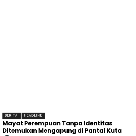
BERITA
OLAHRAGA
EKONOMI
KESEHATAN
INTE
BERITA
HEADLINE
Mayat Perempuan Tanpa Identitas
Ditemukan Mengapung di Pantai Kuta