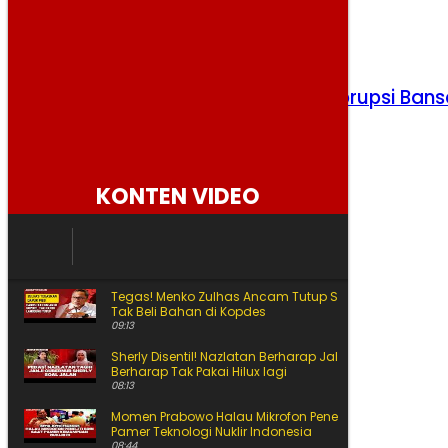
Minggu, 2 Agustus 2026
KPK Periksa Dua Tersangka Kasus Korupsi Bans
Beras PKH
Selasa, 4 Agustus 2026
KONTEN VIDEO
Tegas! Menko Zulhas Ancam Tutup SPPG yang Nekat
Tak Beli Bahan di Kopdes
09:13
Sherly Disentil! Nazlatan Berharap Jalan Cepat Beres
Berharap Tak Pakai Hilux lagi
08:13
Momen Prabowo Halau Mikrofon Peneliti BRIN Saat
Pamer Teknologi Nuklir Indonesia
08:44