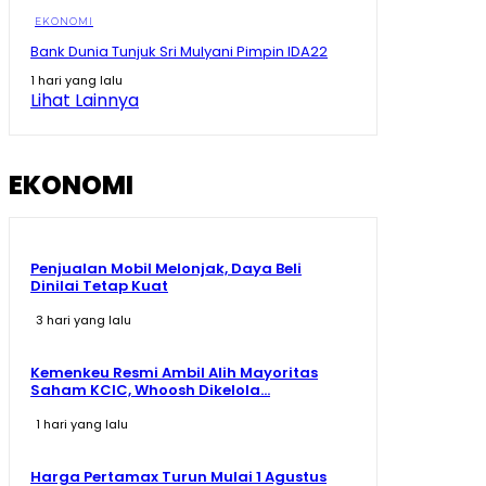
01:21
EKONOMI
Zulhas Singgung Sponsor Biayai Pilkada, Setelah
Bank Dunia Tunjuk Sri Mulyani Pimpin IDA22
Menang Tagih Tambang
08:20
1 hari yang lalu
Lihat Lainnya
Prabowo Singgung Erick Thohir Soal Timnas Gagal ke
09:07
EKONOMI
Penjualan Mobil Melonjak, Daya Beli
Dinilai Tetap Kuat
3 hari yang lalu
Kemenkeu Resmi Ambil Alih Mayoritas
Saham KCIC, Whoosh Dikelola...
1 hari yang lalu
Harga Pertamax Turun Mulai 1 Agustus