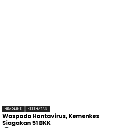
BERITA
OLAHRAGA
EKONOMI
KESEHATAN
INTE
HEADLINE
KESEHATAN
Waspada Hantavirus, Kemenkes
Siagakan 51 BKK