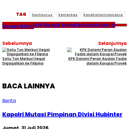
TAG
Hantavirus
Kemenkes
KesehatanIndonesia
Temukan kami di Google Berita
Temukan kami di
Google Berita
Sebelumnya
Selanjutnya
Satu Ton Merkuri Ilegal
KPK Dalami Peran Ajudan Fadia
Digagalkan ke Filipina
dalam Korupsi Proyek
BACA LAINNYA
Berita
Kapolri Mutasi Pimpinan Divisi Hubinter
Jumat, 31 Juli 2026