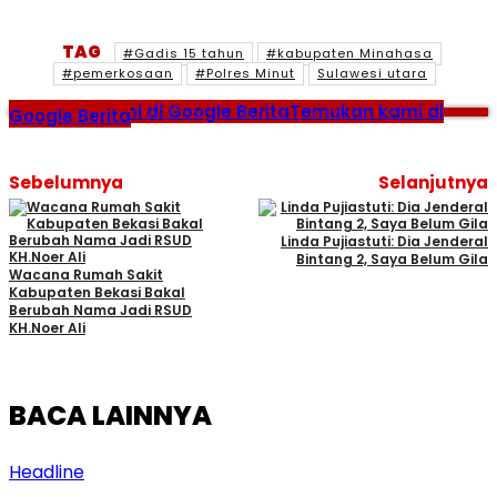
TAG
#Gadis 15 tahun
#kabupaten Minahasa
#pemerkosaan
#Polres Minut
Sulawesi utara
Temukan kami di Google Berita
Temukan kami di
Google Berita
Sebelumnya
Selanjutnya
Linda Pujiastuti: Dia Jenderal
Bintang 2, Saya Belum Gila
Wacana Rumah Sakit
Kabupaten Bekasi Bakal
Berubah Nama Jadi RSUD
KH.Noer Ali
BACA LAINNYA
Headline