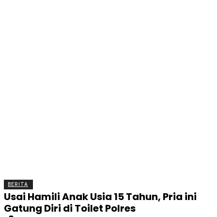
BERITA
OLAHRAGA
EKONOMI
KESEHATAN
INTE
BERITA
Usai Hamili Anak Usia 15 Tahun, Pria ini
Gatung Diri di Toilet Polres