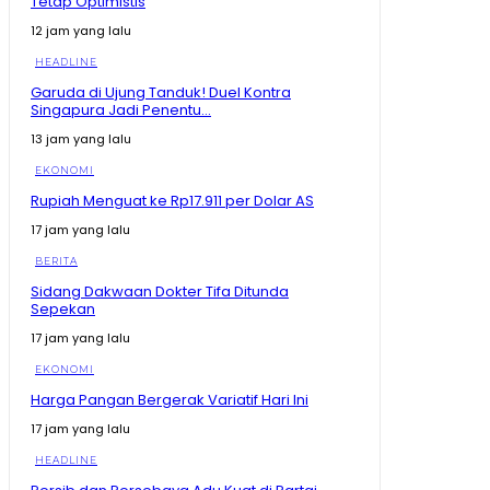
Tetap Optimistis
12 jam yang lalu
HEADLINE
Garuda di Ujung Tanduk! Duel Kontra
Singapura Jadi Penentu...
13 jam yang lalu
EKONOMI
Rupiah Menguat ke Rp17.911 per Dolar AS
17 jam yang lalu
BERITA
Sidang Dakwaan Dokter Tifa Ditunda
Sepekan
17 jam yang lalu
EKONOMI
Harga Pangan Bergerak Variatif Hari Ini
17 jam yang lalu
HEADLINE