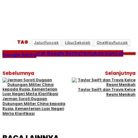
TAG
JalurPuncak
LiburSekolah
OneWayPuncak
Temukan kami di Google Berita
Temukan kami di
Google Berita
Sebelumnya
Selanjutnya
Taylor Swift dan Travis Kelce
Resmi Menikah
Jerman Soroti Dugaan
Dukungan Militer China kepada
Rusia, Kementerian Luar Negeri
Minta Klarifikasi
BACA LAINNYA