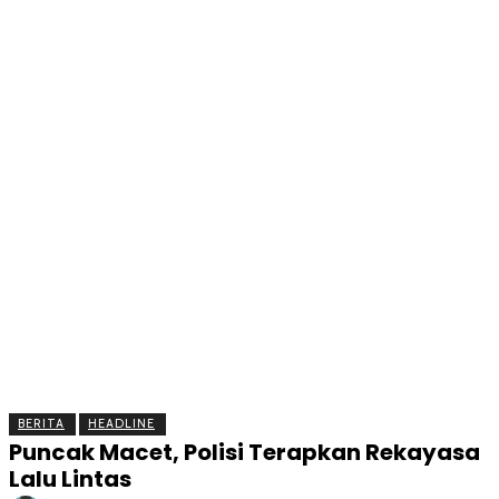
BERITA
OLAHRAGA
EKONOMI
KESEHATAN
INTE
BERITA
HEADLINE
Puncak Macet, Polisi Terapkan Rekayasa
Lalu Lintas