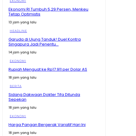
EKONOMI
Ekonomi RI Tumbuh 5,29 Persen, Menkeu
Tetap Optimistis
13 jam yang lalu
HEADLINE
Garuda di Ujung Tanduk! Duel Kontra
Singapura Jadi Penentu...
14 jam yang lalu
EKONOMI
Rupiah Menguat ke Rp17.911 per Dolar AS
18 jam yang lalu
BERITA
Sidang Dakwaan Dokter Tifa Ditunda
Sepekan
18 jam yang lalu
EKONOMI
Harga Pangan Bergerak Variatif Hari Ini
18 jam yang lalu