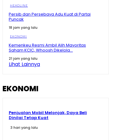
HEADLINE
Persib dan Persebaya Adu Kuat di Partai
Puncak
18 jam yang lalu
EKONOMI
Kemenkeu Resmi Ambil Alih Mayoritas
Saham KCIC, Whoosh Dikelola...
21 jam yang lalu
Lihat Lainnya
EKONOMI
Penjualan Mobil Melonjak, Daya Beli
Dinilai Tetap Kuat
3 hari yang lalu