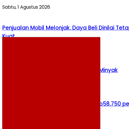
Sabtu, 1 Agustus 2026
Penjualan Mobil Melonjak, Daya Beli Dinilai Tet
Kuat
Selasa, 4 Agustus 2026
Ketegangan AS-Iran Angkat Harga Minyak
Senin, 3 Agustus 2026
Harga Cabai Rawit Merah Tembus Rp58.750 pe
Kg, Masih Jadi Komoditas Termahal
Jumat, 7 Agustus 2026