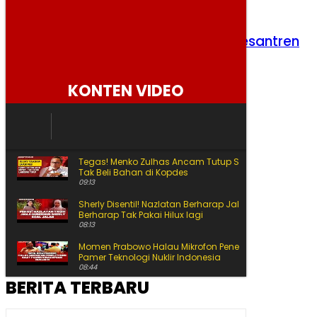
Pemerintah Bangun 10.000 MCK di Pesantren
Rabu, 5 Agustus 2026
KONTEN VIDEO
Tegas! Menko Zulhas Ancam Tutup SPPG yang Nekat
Tak Beli Bahan di Kopdes
09:13
Sherly Disentil! Nazlatan Berharap Jalan Cepat Beres
Berharap Tak Pakai Hilux lagi
08:13
Momen Prabowo Halau Mikrofon Peneliti BRIN Saat
Pamer Teknologi Nuklir Indonesia
08:44
BERITA TERBARU
Pecah Rekor Lagi! Sherly Bawa Maluku Utara Tetap
Jadi Raja Pertumbuhan Ekonomi Indonesia!
11:01