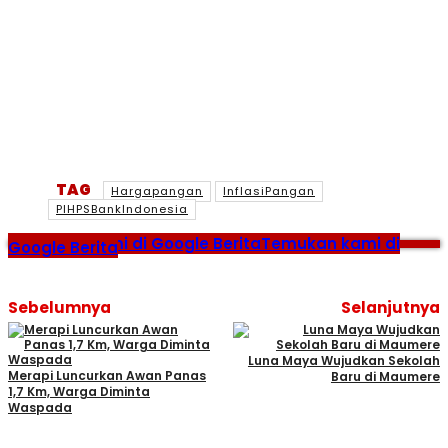
TAG
Hargapangan
InflasiPangan
PIHPSBankIndonesia
Temukan kami di Google Berita
Temukan kami di
Google Berita
Sebelumnya
Selanjutnya
Luna Maya Wujudkan Sekolah
Merapi Luncurkan Awan Panas
Baru di Maumere
1,7 Km, Warga Diminta
Waspada