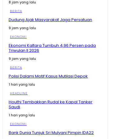
8 jam yang lalu
Maskapai Terus , Gegara Ganti Rugi Delay Cuma
Rp300
08:19
BERITA
Ramai Kabar PHK, Airlangga Sebut Lapangan Kerja
Dudung Ajak Masyarakat Jaga Persatuan
Baru Terus Meningkat #shorts #trending
00:53
9 jam yang lalu
Presiden Singgung Lagi Soal Timnas Gagal ke Piala
EKONOMI
Dunia #shorts #trending
01:02
Ekonomi Kaltara Tumbuh 4,96 Persen pada
Triwulan II 2026
Presiden Prabowo Bandingkan Indonesia dengan
Cape Verde
9 jam yang lalu
00:37
BERITA
Dedi Mulyadi Ungkap Fakta Mengejutkan #shorts
Polisi Dalami Motif Kasus Mutilasi Depok
#trending
00:28
1 hari yang lalu
KDM Ungkap Fakta Sudah Dibantu Pulang, Malah
HEADLINE
Kembali ke Tempat Hiburan Malam #shorts
#trending
00:37
Houthi Tembakkan Rudal ke Kapal Tanker
Saudi
Zulhas Singgung Sponsor Pilkada Habis Modal,
Baliknya Minta Izin Tambang #shorts #trending
1 hari yang lalu
01:21
EKONOMI
Zulhas Singgung Sponsor Biayai Pilkada, Setelah
Bank Dunia Tunjuk Sri Mulyani Pimpin IDA22
Menang Tagih Tambang
08:20