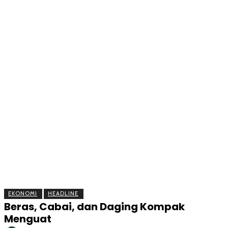
BERITA
OLAHRAGA
EKONOMI
KESEHATAN
INTE
EKONOMI
HEADLINE
Beras, Cabai, dan Daging Kompak
Menguat