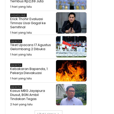
Tembus Rp2,69 Juta
Ekonomi Melejit 34,17%, Tapi
Gubernur Sherly Tanya Apakah
1 hari yang lalu
Maatnya Sampai ke Rakyat?
12:37
HEADLINE
Bikin Amran Salut! Banyak
Erick Thohir Evaluasi
Maba Undip Ternyata Sudah
Timnas Usai Gagal ke
Jadi Bibit Pengusaha
15:02
Semifinal
Bagaimana Rasanya?
1 hari yang lalu
Prabowo Cicipi Kripik Ubi Ungu
di Stand BRIN
08:43
BERITA
Tiket Upacara 17 Agustus
Tak Disangka! Gegara dengar
Gelombang 2 Dibuka
Curhat Mahasiswa, Mentan
1 hari yang lalu
Amran Langsung Telepon
09:22
Bulog
Mengapa Mentan Amran
BERITA
Sampai Bayari Kos Mahasiswa
Kebakaran Bapenda, 1
2 Tahun? Awalnya Cuma
08:54
Pekerja Dievakuasi
Dengar Curhat Soal Beras
Prabowo Kumpulkan Buku
1 hari yang lalu
Pelajaran Asia Tenggara,
Kurikulum RI Mau Dibawa ke
11:19
BERITA
Mana?
Kasus MBG Jayapura
Kenapa Prabowo Sampai
Diusut, BGN Ambil
Kumpulkan Buku Pelajaran
Tindakan Tegas
Asean? #shorts #trending
02:15
2 hari yang lalu