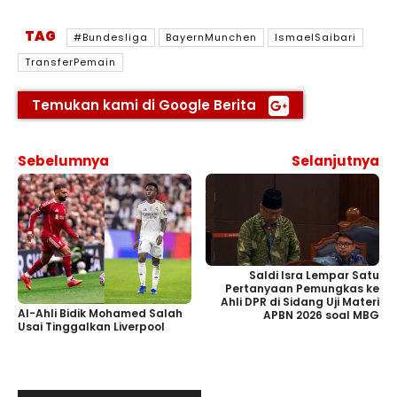
TAG
#Bundesliga
BayernMunchen
IsmaelSaibari
TransferPemain
Temukan kami di Google Berita
Sebelumnya
Selanjutnya
Saldi Isra Lempar Satu
Pertanyaan Pemungkas ke
Ahli DPR di Sidang Uji Materi
Al-Ahli Bidik Mohamed Salah
APBN 2026 soal MBG
Usai Tinggalkan Liverpool