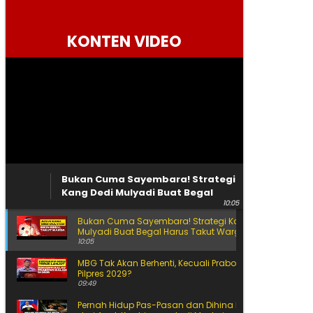
Kamis, 6 Agustus 2026
KONTEN VIDEO
Bukan Cuma Sayembara! Strategi
Kang Dedi Mulyadi Buat Begal
10:05
Harus Takut Warga
Bukan Cuma Sayembara! Strategi Kang Dedi
Mulyadi Buat Begal Harus Takut Warga
10:05
MBG Tak Akan Berhenti, Kecuali Prabowo Kalah di
Pilpres 2029?
09:49
Pernah Hidup Pas-Pasan dan Dihina Ini Jalan Amran