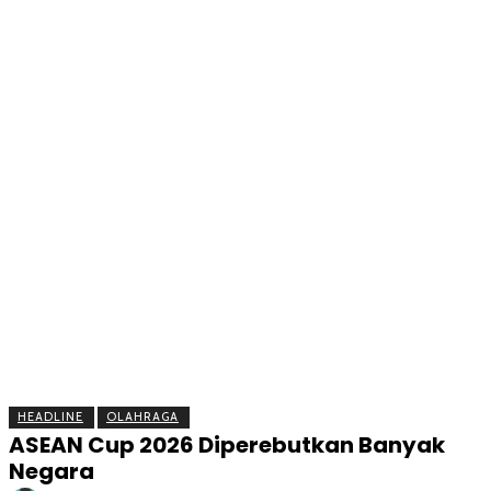
BERITA
OLAHRAGA
EKONOMI
KESEHATAN
INTE
HEADLINE
OLAHRAGA
ASEAN Cup 2026 Diperebutkan Banyak
Negara