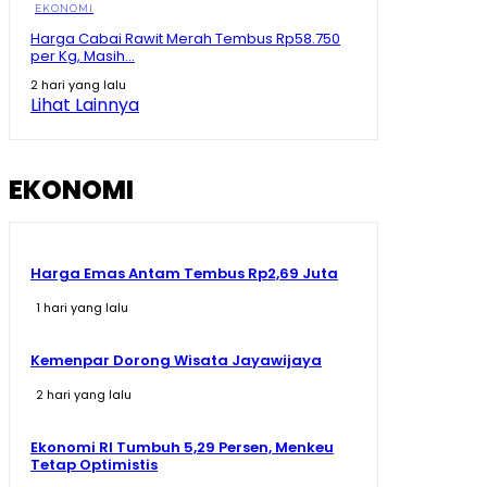
Asean? #shorts #trending
EKONOMI
02:15
Harga Cabai Rawit Merah Tembus Rp58.750
per Kg, Masih...
Maluku Utara Ekonominya Melejit, Rakyat Kebagian
Apa? #shorts #trending
2 hari yang lalu
01:16
Lihat Lainnya
Juara Se- Indonesia Angka Ekonomi Tumbuh Tajam,
Tapi Rakyat Dapat Apa?
10:26
EKONOMI
Harga Emas Antam Tembus Rp2,69 Juta
1 hari yang lalu
Kemenpar Dorong Wisata Jayawijaya
2 hari yang lalu
Ekonomi RI Tumbuh 5,29 Persen, Menkeu
Tetap Optimistis