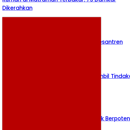
Dikerahkan
Kamis, 6 Agustus 2026
Pemerintah Bangun 10.000 MCK di Pesantren
Rabu, 5 Agustus 2026
Kasus MBG Jayapura Diusut, BGN Ambil Tindak
Tegas
Jumat, 7 Agustus 2026
Gempa M 5,9 Guncang Pulau Doi, Tak Berpoten
Tsunami