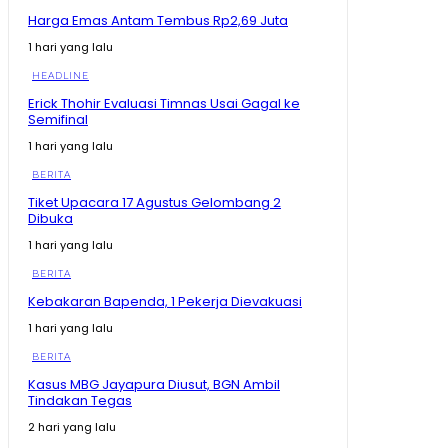
Harga Emas Antam Tembus Rp2,69 Juta
Ahli Presiden Dicecar Hakim MK Soal Arah APBN untuk
Daerah
1 hari yang lalu
25:59
HEADLINE
Ekonomi Melejit 34,17%, Tapi Gubernur Sherly Tanya
Apakah Maatnya Sampai ke Rakyat?
Erick Thohir Evaluasi Timnas Usai Gagal ke
12:37
Semifinal
Bikin Amran Salut! Banyak Maba Undip Ternyata
1 hari yang lalu
Sudah Jadi Bibit Pengusaha
15:02
BERITA
Bagaimana Rasanya? Prabowo Cicipi Kripik Ubi Ungu
Tiket Upacara 17 Agustus Gelombang 2
di Stand BRIN
Dibuka
08:43
1 hari yang lalu
Tak Disangka! Gegara dengar Curhat Mahasiswa,
Mentan Amran Langsung Telepon Bulog
BERITA
09:22
Kebakaran Bapenda, 1 Pekerja Dievakuasi
Mengapa Mentan Amran Sampai Bayari Kos
1 hari yang lalu
Mahasiswa 2 Tahun? Awalnya Cuma Dengar Curhat
Soal Beras
08:54
BERITA
Prabowo Kumpulkan Buku Pelajaran Asia Tenggara,
Kasus MBG Jayapura Diusut, BGN Ambil
Kurikulum RI Mau Dibawa ke Mana?
Tindakan Tegas
11:19
2 hari yang lalu
Kenapa Prabowo Sampai Kumpulkan Buku Pelajaran