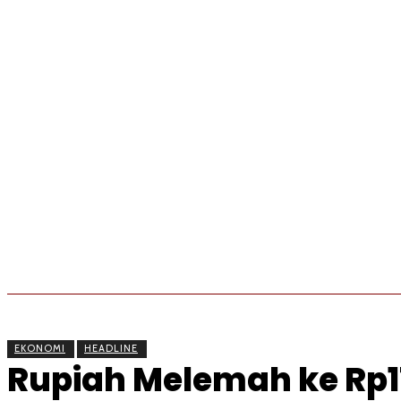
BERITA
OLAHRAGA
EKONOMI
KESEHATAN
EKONOMI
HEADLINE
Rupiah Melemah ke Rp17