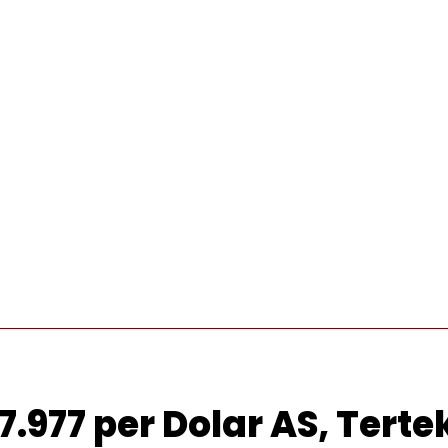
INTERNASIONAL
PRO OTONOMI
VIDEO
WISATA
.977 per Dolar AS, Tert