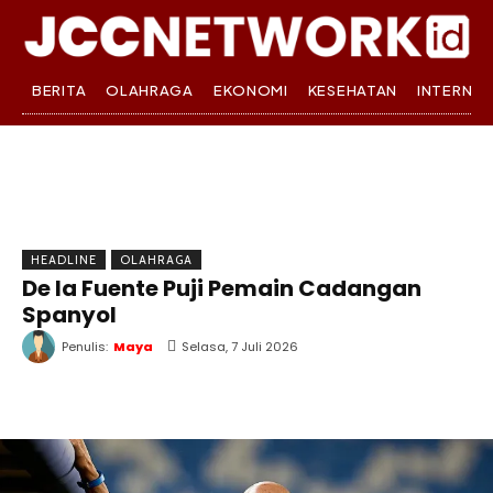
BERITA
OLAHRAGA
EKONOMI
KESEHATAN
INTERNA
HEADLINE
OLAHRAGA
De la Fuente Puji Pemain Cadangan
Spanyol
Penulis:
Maya
Selasa, 7 Juli 2026
WhatsApp
Twitter
Facebook
T