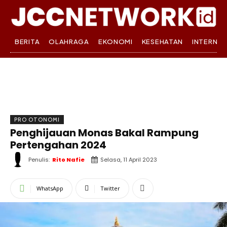
BERITA
OLAHRAGA
EKONOMI
KESEHATAN
INTERNA
PRO OTONOMI
Penghijauan Monas Bakal Rampung
Pertengahan 2024
Penulis:
Rito Nafie
Selasa, 11 April 2023
WhatsApp
Twitter