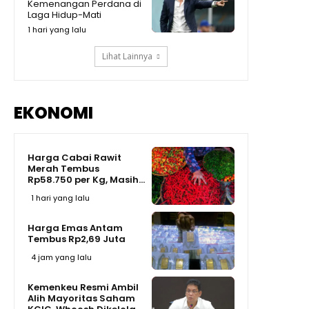
Kemenangan Perdana di
Kenyataan Pendidikan RI Masih
Laga Hidup-Mati
Kalah dari dari Negara
08:46
Tetangga
1 hari yang lalu
Lihat Lainnya
EKONOMI
Harga Cabai Rawit
Merah Tembus
Rp58.750 per Kg, Masih...
1 hari yang lalu
Harga Emas Antam
Tembus Rp2,69 Juta
4 jam yang lalu
Kemenkeu Resmi Ambil
Alih Mayoritas Saham