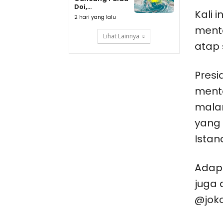
Doi,...
Kali 
2 hari yang lalu
mente
Lihat Lainnya
atap 
Presi
ment
malam
yang 
Istana
Adapu
juga 
@joko