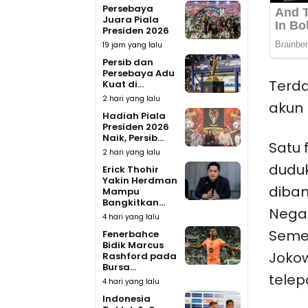
Persebaya
Juara Piala
Presiden 2026
19 jam yang lalu
Persib dan
Persebaya Adu
Terda
Kuat di...
2 hari yang lalu
akun 
Hadiah Piala
Presiden 2026
Naik, Persib...
Satu 
2 hari yang lalu
duduk
Erick Thohir
Yakin Herdman
diban
Mampu
Bangkitkan...
Negar
4 hari yang lalu
Semen
Fenerbahce
Bidik Marcus
Jokow
Rashford pada
Bursa...
tele
4 hari yang lalu
Indonesia