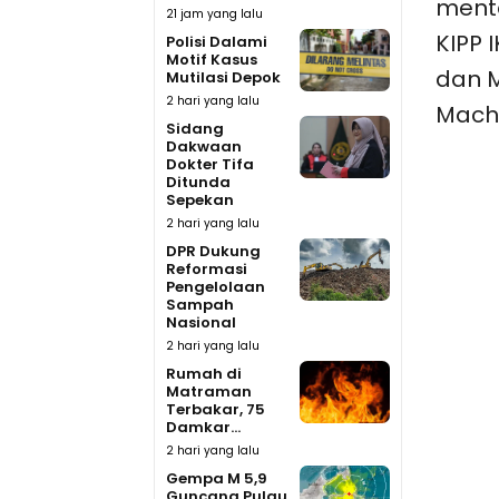
mente
21 jam yang lalu
KIPP 
Polisi Dalami
Motif Kasus
dan M
Mutilasi Depok
2 hari yang lalu
Mach
Sidang
Dakwaan
Dokter Tifa
Ditunda
Sepekan
2 hari yang lalu
DPR Dukung
Reformasi
Pengelolaan
Sampah
Nasional
2 hari yang lalu
Rumah di
Matraman
Terbakar, 75
Damkar...
2 hari yang lalu
Gempa M 5,9
Guncang Pulau