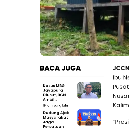
BACA JUGA
JCCN
Ibu N
Pusat
Kasus MBG
Jayapura
Nusan
Diusut, BGN
Ambil...
Kalim
19 jam yang lalu
Dudung Ajak
Masyarakat
“Pres
Jaga
Persatuan