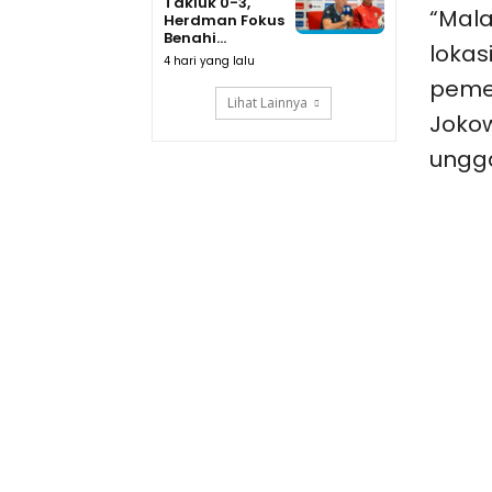
Takluk 0-3,
“Mala
Herdman Fokus
Benahi...
lokas
4 hari yang lalu
pemer
Lihat Lainnya
Jokow
ungga