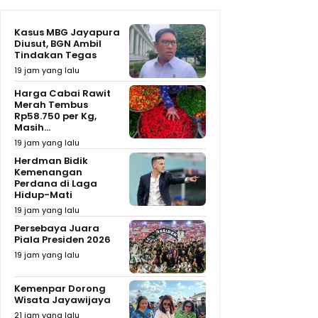
Kasus MBG Jayapura
Diusut, BGN Ambil
Tindakan Tegas
19 jam yang lalu
Harga Cabai Rawit
Merah Tembus
Rp58.750 per Kg,
Masih...
19 jam yang lalu
Herdman Bidik
Kemenangan
Perdana di Laga
Hidup-Mati
19 jam yang lalu
Persebaya Juara
Piala Presiden 2026
19 jam yang lalu
Kemenpar Dorong
Wisata Jayawijaya
21 jam yang lalu