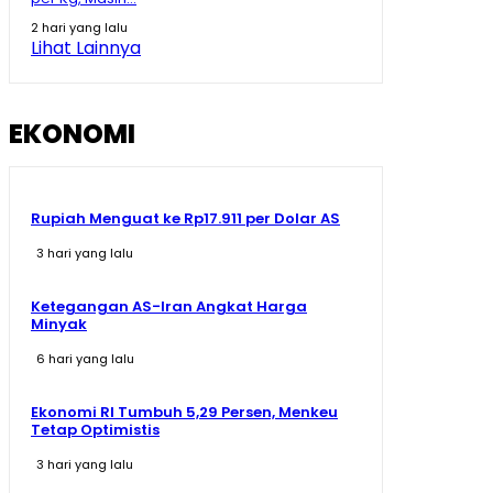
Tak Beli Bahan di Kopdes
2 hari yang lalu
09:13
Lihat Lainnya
Sherly Disentil! Nazlatan Berharap Jalan Cepat Beres
Berharap Tak Pakai Hilux lagi
08:13
EKONOMI
Rupiah Menguat ke Rp17.911 per Dolar AS
3 hari yang lalu
Ketegangan AS-Iran Angkat Harga
Minyak
6 hari yang lalu
Ekonomi RI Tumbuh 5,29 Persen, Menkeu
Tetap Optimistis
3 hari yang lalu