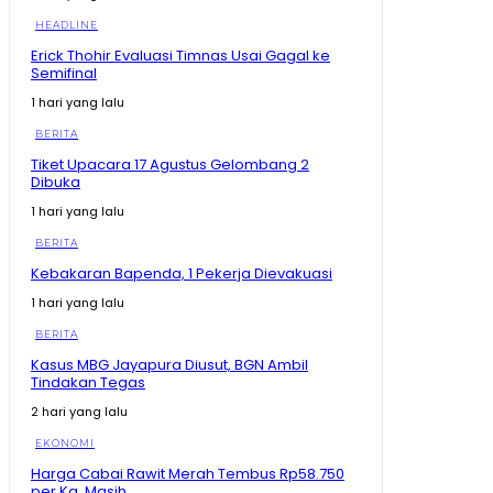
HEADLINE
Bagaimana Rasanya? Prabowo Cicipi Kripik Ubi Ungu
di Stand BRIN
Erick Thohir Evaluasi Timnas Usai Gagal ke
08:43
Semifinal
Tak Disangka! Gegara dengar Curhat Mahasiswa,
1 hari yang lalu
Mentan Amran Langsung Telepon Bulog
09:22
BERITA
Mengapa Mentan Amran Sampai Bayari Kos
Tiket Upacara 17 Agustus Gelombang 2
Mahasiswa 2 Tahun? Awalnya Cuma Dengar Curhat
Dibuka
Soal Beras
08:54
1 hari yang lalu
Prabowo Kumpulkan Buku Pelajaran Asia Tenggara,
Kurikulum RI Mau Dibawa ke Mana?
BERITA
11:19
Kebakaran Bapenda, 1 Pekerja Dievakuasi
Kenapa Prabowo Sampai Kumpulkan Buku Pelajaran
1 hari yang lalu
Asean? #shorts #trending
02:15
BERITA
Maluku Utara Ekonominya Melejit, Rakyat Kebagian
Kasus MBG Jayapura Diusut, BGN Ambil
Apa? #shorts #trending
Tindakan Tegas
01:16
2 hari yang lalu
Juara Se- Indonesia Angka Ekonomi Tumbuh Tajam,
Tapi Rakyat Dapat Apa?
EKONOMI
10:26
Harga Cabai Rawit Merah Tembus Rp58.750
per Kg, Masih...
Tegas! Menko Zulhas Ancam Tutup SPPG yang Nekat