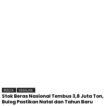
BERITA
OLAHRAGA
EKONOMI
KESEHATAN
INTE
BERITA
HEADLINE
Stok Beras Nasional Tembus 3,8 Juta Ton,
Bulog Pastikan Natal dan Tahun Baru