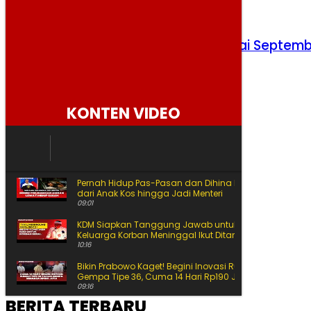
OPEC+ Naikkan Produksi Minyak Mulai Septem
2026
Senin, 3 Agustus 2026
KONTEN VIDEO
Pernah Hidup Pas-Pasan dan Dihina Ini Jalan Amran
dari Anak Kos hingga Jadi Menteri
09:01
KDM Siapkan Tanggung Jawab untuk Korban Begal
Keluarga Korban Meninggal Ikut Ditanggung
10:16
Bikin Prabowo Kaget! Begini Inovasi Rumah Tahan
Gempa Tipe 36, Cuma 14 Hari Rp190 Juta
09:16
BERITA TERBARU
Buku SD-SMA Dicek Prabowo Satu per Satu, Begini