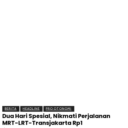
BERITA
OLAHRAGA
EKONOMI
KESEHATAN
INTE
BERITA
HEADLINE
PRO OTONOMI
Dua Hari Spesial, Nikmati Perjalanan
MRT-LRT-Transjakarta Rp1