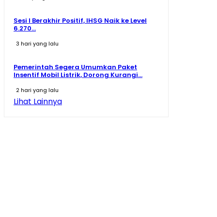
Sesi I Berakhir Positif, IHSG Naik ke Level
6.270...
3 hari yang lalu
Pemerintah Segera Umumkan Paket
Insentif Mobil Listrik, Dorong Kurangi...
2 hari yang lalu
Lihat Lainnya