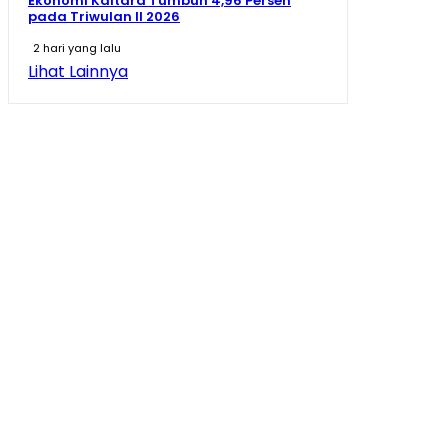
Ekonomi Kaltara Tumbuh 4,96 Persen
pada Triwulan II 2026
2 hari yang lalu
Lihat Lainnya