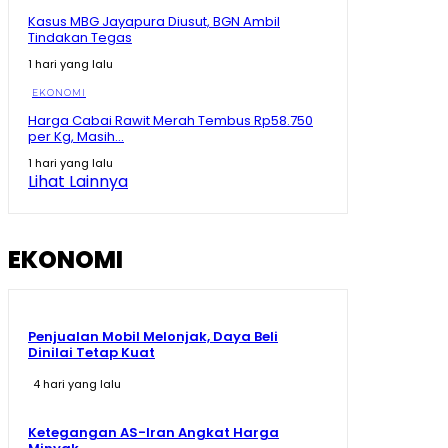
Sherly Disentil! Nazlatan Berharap Jalan Cepat Beres
Kasus MBG Jayapura Diusut, BGN Ambil
Berharap Tak Pakai Hilux lagi
Tindakan Tegas
08:13
1 hari yang lalu
Momen Prabowo Halau Mikrofon Peneliti BRIN Saat
Pamer Teknologi Nuklir Indonesia
EKONOMI
08:44
Harga Cabai Rawit Merah Tembus Rp58.750
per Kg, Masih...
Pecah Rekor Lagi! Sherly Bawa Maluku Utara Tetap
Jadi Raja Pertumbuhan Ekonomi Indonesia!
1 hari yang lalu
11:01
Lihat Lainnya
Momen Prabowo Teguk Air Olahan BRIN! Celetuk:
Kalau Bu Mega Minum, Masa Prabowo Tidak
09:05
EKONOMI
Penjualan Mobil Melonjak, Daya Beli
Dinilai Tetap Kuat
4 hari yang lalu
Ketegangan AS-Iran Angkat Harga