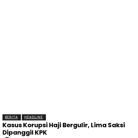
BERITA
OLAHRAGA
EKONOMI
KESEHATAN
INTE
BERITA
HEADLINE
Kasus Korupsi Haji Bergulir, Lima Saksi
Dipanggil KPK