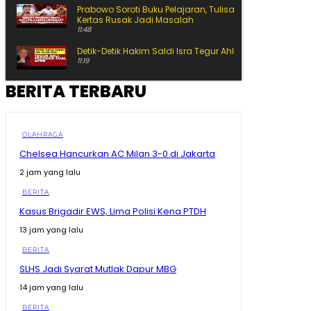
Prabowo Soroti Buku Pelajaran, Tulisan Kecil hingga
Kertas Rusak Jadi Masalah
11:48
Detik-Detik Hakim Saldi Isra Tegur Ahli Presiden
11:19
BERITA TERBARU
Siap-Siap Ganti Gas 3 Kg! BRIN Pamer Gas ANG, Lebih
Awet dan Hemat
15:25
Ahli Presiden Bicara APBN, Hakim MK Soroti Batas
OLAHRAGA
Logika Politik
Chelsea Hancurkan AC Milan 3-0 di Jakarta
11:10
2 jam yang lalu
Ahli Presiden Dicecar Hakim MK Soal Arah APBN untuk
Daerah
BERITA
25:59
Kasus Brigadir EWS, Lima Polisi Kena PTDH
Ekonomi Melejit 34,17%, Tapi Gubernur Sherly Tanya
Apakah Maatnya Sampai ke Rakyat?
13 jam yang lalu
12:37
BERITA
Bikin Amran Salut! Banyak Maba Undip Ternyata
SLHS Jadi Syarat Mutlak Dapur MBG
Sudah Jadi Bibit Pengusaha
15:02
14 jam yang lalu
Bagaimana Rasanya? Prabowo Cicipi Kripik Ubi Ungu
BERITA