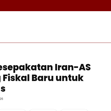
A
OLAHRAGA
EKONOMI
KESEHATAN
INTERNASIO
esepakatan Iran-AS
 Fiskal Baru untuk
as
026