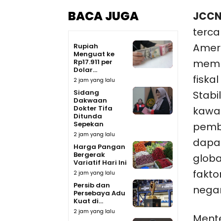
BACA JUGA
JCCN
terca
Ameri
Rupiah
Menguat ke
membe
Rp17.911 per
Dolar...
fiska
2 jam yang lalu
Sidang
Stabi
Dakwaan
Dokter Tifa
kawas
Ditunda
Sepekan
pembu
2 jam yang lalu
dapat
Harga Pangan
Bergerak
globa
Variatif Hari Ini
fakt
2 jam yang lalu
Persib dan
negar
Persebaya Adu
Kuat di...
2 jam yang lalu
Ment