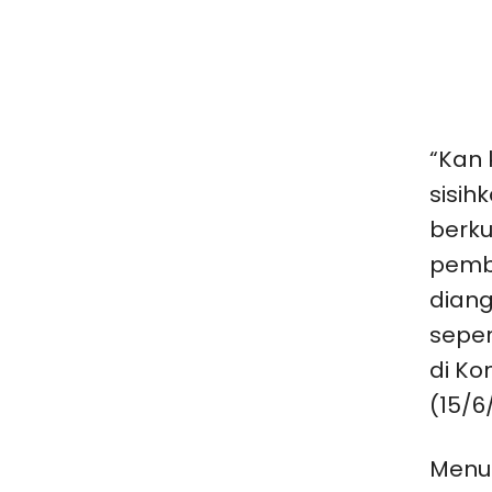
“Kan 
sisih
berku
pemb
diang
seper
di Ko
(15/6
Menur