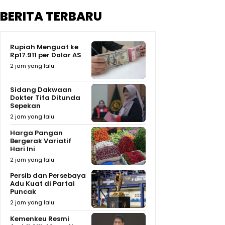
BERITA TERBARU
Rupiah Menguat ke
Rp17.911 per Dolar AS
2 jam yang lalu
Sidang Dakwaan
Dokter Tifa Ditunda
Sepekan
2 jam yang lalu
Harga Pangan
Bergerak Variatif
Hari Ini
2 jam yang lalu
Persib dan Persebaya
Adu Kuat di Partai
Puncak
2 jam yang lalu
Kemenkeu Resmi