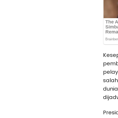
Kesep
pembu
pelay
salah
dunia
dijad
Pres