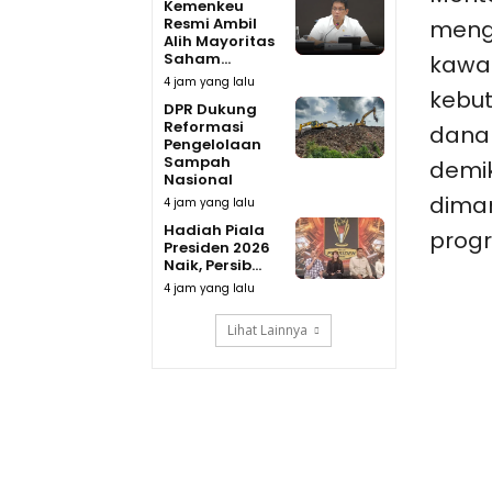
Kemenkeu
Resmi Ambil
meng
Alih Mayoritas
Saham...
kawas
4 jam yang lalu
kebu
DPR Dukung
Reformasi
dana 
Pengelolaan
Sampah
demik
Nasional
dima
4 jam yang lalu
Hadiah Piala
progr
Presiden 2026
Naik, Persib...
4 jam yang lalu
Lihat Lainnya