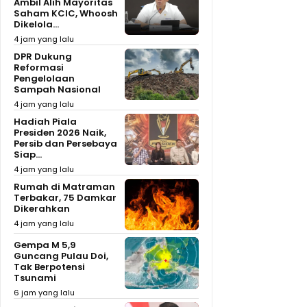
Ambil Alih Mayoritas
Saham KCIC, Whoosh
Dikelola...
4 jam yang lalu
DPR Dukung
Reformasi
Pengelolaan
Sampah Nasional
4 jam yang lalu
Hadiah Piala
Presiden 2026 Naik,
Persib dan Persebaya
Siap...
4 jam yang lalu
Rumah di Matraman
Terbakar, 75 Damkar
Dikerahkan
4 jam yang lalu
Gempa M 5,9
Guncang Pulau Doi,
Tak Berpotensi
Tsunami
6 jam yang lalu