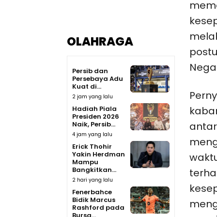
mema
kese
melak
OLAHRAGA
post
Negar
Persib dan
Persebaya Adu
Kuat di...
Perny
2 jam yang lalu
Hadiah Piala
kaba
Presiden 2026
Naik, Persib...
antar
4 jam yang lalu
menga
Erick Thohir
Yakin Herdman
waktu
Mampu
Bangkitkan...
terha
2 hari yang lalu
kesep
Fenerbahce
Bidik Marcus
meng
Rashford pada
Bursa...