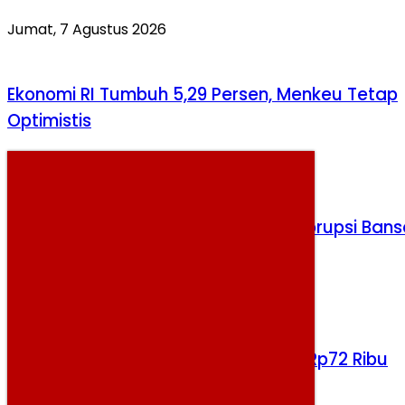
Jumat, 7 Agustus 2026
Ekonomi RI Tumbuh 5,29 Persen, Menkeu Tetap
Optimistis
Kamis, 6 Agustus 2026
KPK Periksa Dua Tersangka Kasus Korupsi Bans
Beras PKH
Selasa, 4 Agustus 2026
Harga Pangan Naik, Cabai Tembus Rp72 Ribu
Senin, 10 Agustus 2026