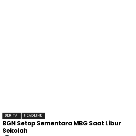
BERITA
OLAHRAGA
EKONOMI
KESEHATAN
INTE
BERITA
HEADLINE
BGN Setop Sementara MBG Saat Libur
Sekolah