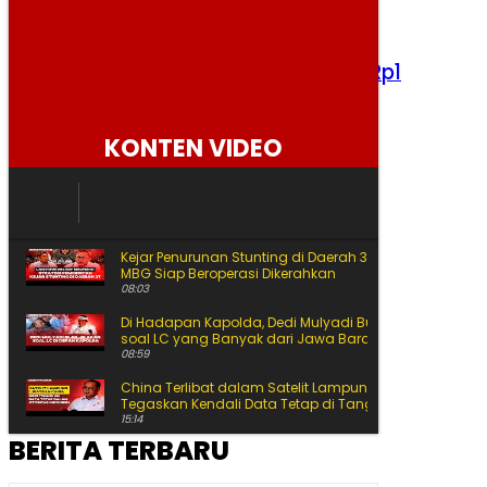
HUT RI, Naik Transportasi DKI Cuma Rp1
Senin, 10 Agustus 2026
KONTEN VIDEO
Kejar Penurunan Stunting di Daerah 3T, 1.700 Dapur
MBG Siap Beroperasi Dikerahkan
08:03
Di Hadapan Kapolda, Dedi Mulyadi Buka-bukaan
soal LC yang Banyak dari Jawa Barat
08:59
China Terlibat dalam Satelit Lampung, BRIN
Tegaskan Kendali Data Tetap di Tangan Indonesia
15:14
BERITA TERBARU
BRIN Singgung Pemanfaatkan Teknologi Nuklir RI
Jauh Lebih Luas
10:05