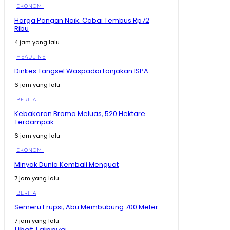
Bukan Cuma Sayembara! Strategi Kang Dedi
EKONOMI
Mulyadi Buat Begal Harus Takut Warga
10:05
Harga Pangan Naik, Cabai Tembus Rp72
Ribu
Hashim Tegaskan MBG Tak Akan Berhenti Tetap
Lanjut, Kecuali Prabowo Kalah di Pilpres 2029
4 jam yang lalu
09:49
HEADLINE
Pernah Hidup Pas-Pasan dan Dihina Ini Jalan Amran
dari Anak Kos hingga Jadi Menteri
Dinkes Tangsel Waspadai Lonjakan ISPA
09:01
6 jam yang lalu
KDM Siapkan Tanggung Jawab untuk Korban Begal
Keluarga Korban Meninggal Ikut Ditanggung
BERITA
10:16
Kebakaran Bromo Meluas, 520 Hektare
Terdampak
Bikin Prabowo Kaget! Begini Inovasi Rumah Tahan
Gempa Tipe 36, Cuma 14 Hari Rp190 Juta
6 jam yang lalu
09:16
EKONOMI
Buku SD-SMA Dicek Prabowo Satu per Satu, Begini
Perbandingannya dengan Luar Negeri
Minyak Dunia Kembali Menguat
11:43
7 jam yang lalu
Prabowo Soroti Buku Pelajaran, Tulisan Kecil hingga
Kertas Rusak Jadi Masalah
BERITA
11:48
Semeru Erupsi, Abu Membubung 700 Meter
Detik-Detik Hakim Saldi Isra Tegur Ahli Presiden
7 jam yang lalu
11:19