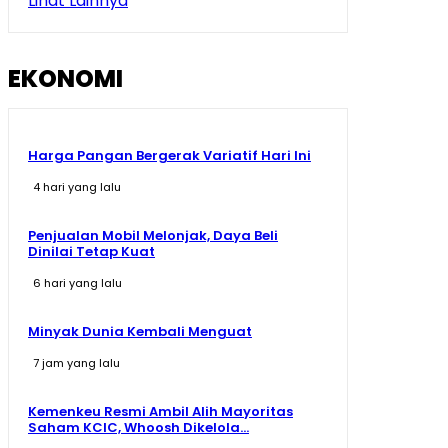
Lihat Lainnya
Siap-Siap Ganti Gas 3 Kg! BRIN Pamer Gas ANG, Lebih
Awet dan Hemat
15:25
EKONOMI
Harga Pangan Bergerak Variatif Hari Ini
4 hari yang lalu
Penjualan Mobil Melonjak, Daya Beli
Dinilai Tetap Kuat
6 hari yang lalu
Minyak Dunia Kembali Menguat
7 jam yang lalu
Kemenkeu Resmi Ambil Alih Mayoritas
Saham KCIC, Whoosh Dikelola...