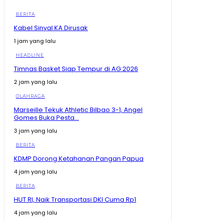
Mahasiswa Heran Tentara Turun ke Sawah, Mentan
BERITA
Balik Tanya: Mau Gantikan Tanpa Dibayar?
Kabel Sinyal KA Dirusak
17:47
1 jam yang lalu
Reaksi Istana di Tengah Makin Kencangnya Isu
Pergantian Kapolri Jenderal Listyo
HEADLINE
03:50
Timnas Basket Siap Tempur di AG 2026
Baru Sebulan Kerja di BGN, Bigini Kata ZulhaS ke
Sudaryono yang Nampak Makin Langsing
2 jam yang lalu
08:18
OLAHRAGA
Gebrakan KDM Basmi Knalpot Brong, Warga Bakal
Marseille Tekuk Athletic Bilbao 3-1, Angel
Dapat Knalpot Standar Gratis
Gomes Buka Pesta...
08:24
3 jam yang lalu
Mentan Amran Dorong Aktivis Kampus Berani Cari
Jalan Sendiri Tak Hidup dari Proposal
BERITA
10:12
KDMP Dorong Ketahanan Pangan Papua
Begini Balasan Kang Dedi Mulyadi Kepada
Penenetang Sayembara Tangkap Begal
4 jam yang lalu
12:05
BERITA
Kopdes Merah Putih Ramai Disebut Masih Kosong,
HUT RI, Naik Transportasi DKI Cuma Rp1
Zulhas Buka Suara
09:40
4 jam yang lalu