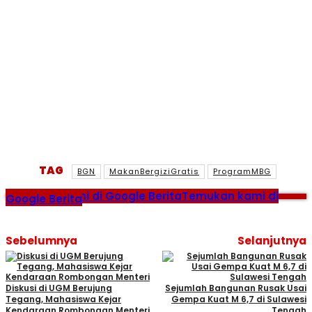
TAG
BGN
MakanBergiziGratis
ProgramMBG
Temukan kami di Google Berita
Temukan kami di
Google Berita
Sebelumnya
Selanjutnya
Diskusi di UGM Berujung
Sejumlah Bangunan Rusak Usai
Tegang, Mahasiswa Kejar
Gempa Kuat M 6,7 di Sulawesi
Kendaraan Rombongan Menteri
Tengah