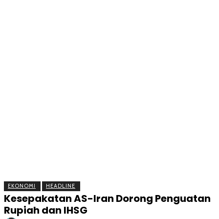
BERITA
OLAHRAGA
EKONOMI
KESEHATAN
INTE
EKONOMI
HEADLINE
Kesepakatan AS-Iran Dorong Penguatan
Rupiah dan IHSG