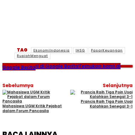
TAG
EkonomiIndonesia
IHSG
PasarKeuangan
RupiahMenguat
Temukan kami di Google Berita
Temukan kami di
Google Berita
Sebelumnya
Selanjutnya
Prancis Raih Tiga Poin Usai
Mahasiswa UGM Kritik Pejabat
Kalahkan Senegal 3-1
dalam Forum Pancasila
BACA LAINNYA