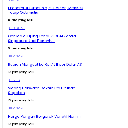
Ekonomi RI Tumbuh 5,29 Persen, Menkeu
Tetap Optimistis
8 jam yang lalu
HEADLINE
Garuda di Ujung Tanduk! Duel Kontra
Singapura Jadi Penentu...
9 jam yang lalu
EKONOMI
Rupiah Menguat ke Rp17.911 per Dolar AS
13 jam yang lalu
BERITA
Sidang Dakwaan Dokter Tifa Ditunda
Sepekan
13 jam yang lalu
EKONOMI
Harga Pangan Bergerak Variatif Hari Ini
13 jam yang lalu