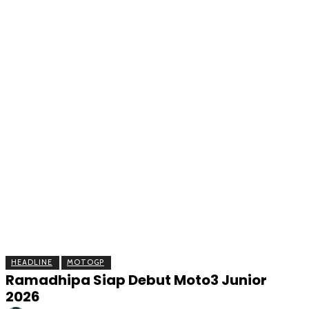
BERITA
OLAHRAGA
EKONOMI
KESEHATAN
INTE
HEADLINE
MOTOGP
Ramadhipa Siap Debut Moto3 Junior
2026