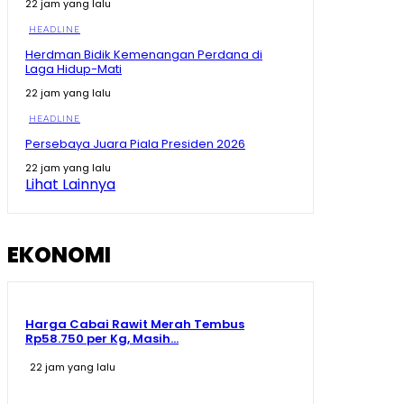
22 jam yang lalu
Detik-Detik Prabowo Uji Temuan Periset! Dibanting
HEADLINE
hingga Diinjak
09:04
Herdman Bidik Kemenangan Perdana di
Laga Hidup-Mati
Kepala BRIN Beberkan Pengembangan Teknologi
Nuklir RI di Hadapan Prabowo
22 jam yang lalu
13:35
HEADLINE
Prabowo Blak-blakan! Kenyataan Pendidikan RI
Persebaya Juara Piala Presiden 2026
Masih Kalah dari dari Negara Tetangga
08:46
22 jam yang lalu
Lihat Lainnya
Prabowo Terkesan! BRIN Ubah Limbah Sawit Jadi
Sepatu Super Murah Cuma Rp47 Ribu!
09:47
EKONOMI
Harga Cabai Rawit Merah Tembus
Rp58.750 per Kg, Masih...
22 jam yang lalu