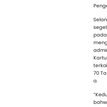
Penge
Selan
segel
pada 
meng
admin
Kartu
terka
70 Ta
a.
“Ked
bahw