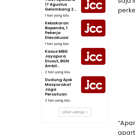
saja 
17 Agustus
perke
Gelombang 2...
1 hari yang lalu
Kebakaran
Bapenda, 1
Pekerja
Dievakuasi
1 hari yang lalu
Kasus MBG
Jayapura
Diusut, BGN
Ambil...
2 hari yang lalu
Dudung Ajak
Masyarakat
Jaga
Persatuan
2 hari yang lalu
Lihat Lainnya
“Apar
apar