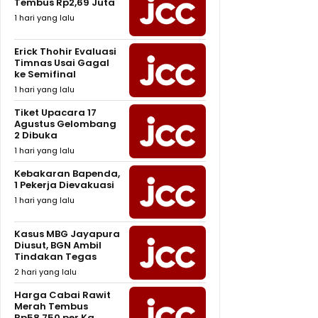
Tembus Rp2,69 Juta
1 hari yang lalu
Erick Thohir Evaluasi
Timnas Usai Gagal
ke Semifinal
1 hari yang lalu
Tiket Upacara 17
Agustus Gelombang
2 Dibuka
1 hari yang lalu
Kebakaran Bapenda,
1 Pekerja Dievakuasi
1 hari yang lalu
Kasus MBG Jayapura
Diusut, BGN Ambil
Tindakan Tegas
2 hari yang lalu
Harga Cabai Rawit
Merah Tembus
Rp58.750 per Kg,