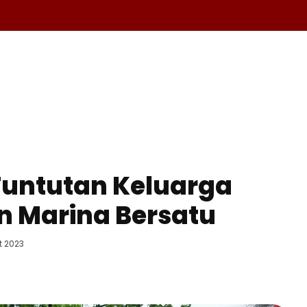
A
OLAHRAGA
EKONOMI
KESEHATAN
INTERNASIO
 Tuntutan Keluarga
n Marina Bersatu
t 2023
Facebook
Telegram
Copy URL