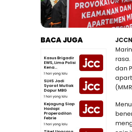
BACA JUGA
JCCN
Marin
rasa.
Kasus Brigadir
EWS, Lima Polisi
dan P
Kena...
1 hari yang lalu
apart
SLHS Jadi
Syarat Mutlak
(MMR)
Dapur MBG
1 hari yang lalu
Menur
Kejagung Siap
Hadapi
bener
Praperadilan
Febrie
meng
1 hari yang lalu
Tiket Upacara