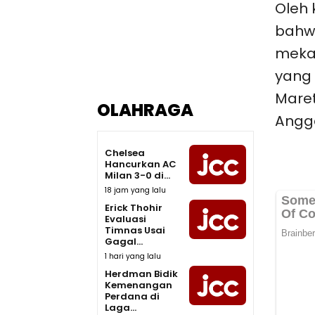
Oleh 
bahw
meka
yang 
Maret
OLAHRAGA
Angg
Chelsea
Hancurkan AC
Milan 3-0 di...
18 jam yang lalu
Erick Thohir
Evaluasi
Timnas Usai
Gagal...
1 hari yang lalu
Herdman Bidik
Kemenangan
Perdana di
Laga...