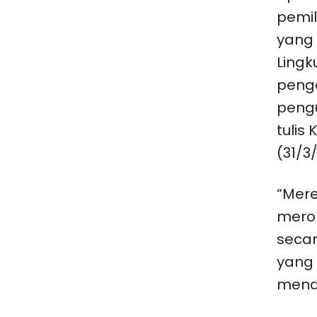
pemil
yang
Lingk
peng
pengu
tulis
(31/3
“Mere
mero
secar
yang 
mena