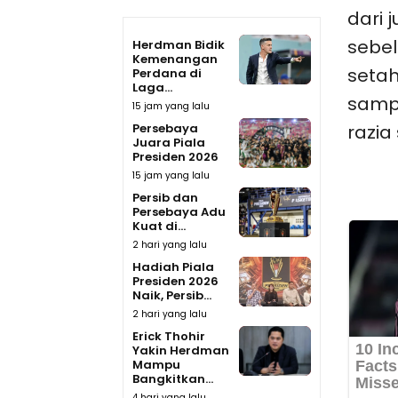
dari 
sebel
Herdman Bidik
Kemenangan
setah
Perdana di
Laga...
sampa
15 jam yang lalu
Persebaya
razia
Juara Piala
Presiden 2026
15 jam yang lalu
Persib dan
Persebaya Adu
Kuat di...
2 hari yang lalu
Hadiah Piala
Presiden 2026
Naik, Persib...
2 hari yang lalu
Erick Thohir
Yakin Herdman
Mampu
Bangkitkan...
4 hari yang lalu