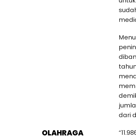
untu
sudah
media
Menur
peni
diban
tahun
menan
memb
demik
jumla
dari d
OLAHRAGA
“11.9