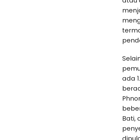
atau 
menja
menga
terma
penda
Selai
pemu
ada 1
berad
Phnom
beber
Bati,
penye
dipul