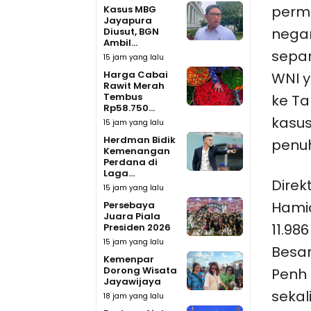
perm
Kasus MBG
Jayapura
negar
Diusut, BGN
Ambil...
sepa
15 jam yang lalu
Harga Cabai
WNI 
Rawit Merah
Tembus
ke Ta
Rp58.750...
kasus
15 jam yang lalu
Herdman Bidik
penu
Kemenangan
Perdana di
Laga...
Direk
15 jam yang lalu
Hami
Persebaya
Juara Piala
11.98
Presiden 2026
15 jam yang lalu
Besar
Kemenpar
Dorong Wisata
Penh 
Jayawijaya
seka
18 jam yang lalu