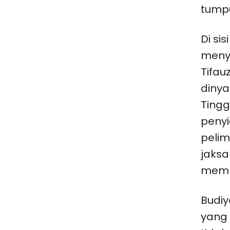
tumpu
Di si
menya
Tifau
dinya
Tingg
penyi
pelim
jaks
memb
Budi
yang 