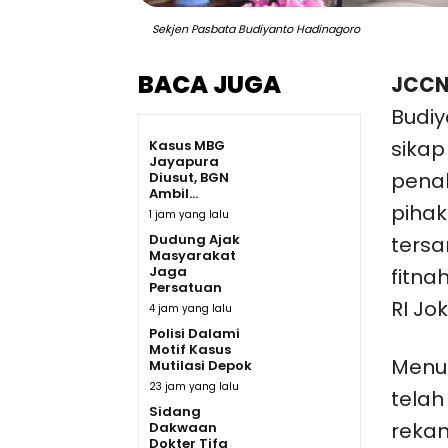
Sekjen Pasbata Budiyanto Hadinagoro
BACA JUGA
JCCN
Budi
sikap
Kasus MBG
Jayapura
penah
Diusut, BGN
Ambil...
pihak
1 jam yang lalu
Dudung Ajak
ters
Masyarakat
Jaga
fitna
Persatuan
RI Jo
4 jam yang lalu
Polisi Dalami
Motif Kasus
Menur
Mutilasi Depok
23 jam yang lalu
telah
Sidang
rekan
Dakwaan
Dokter Tifa