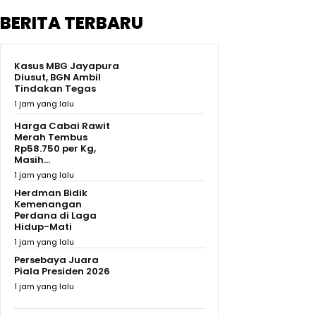
BERITA TERBARU
Kasus MBG Jayapura
Diusut, BGN Ambil
Tindakan Tegas
1 jam yang lalu
Harga Cabai Rawit
Merah Tembus
Rp58.750 per Kg,
Masih...
1 jam yang lalu
Herdman Bidik
Kemenangan
Perdana di Laga
Hidup-Mati
1 jam yang lalu
Persebaya Juara
Piala Presiden 2026
1 jam yang lalu