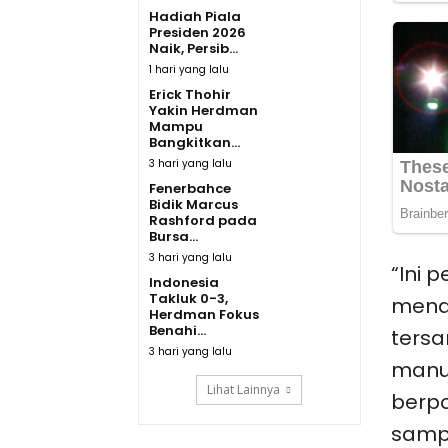
Hadiah Piala
Presiden 2026
Naik, Persib...
1 hari yang lalu
Erick Thohir
Yakin Herdman
Mampu
Bangkitkan...
3 hari yang lalu
Fenerbahce
Bidik Marcus
Rashford pada
Bursa...
3 hari yang lalu
“Ini 
Indonesia
Takluk 0-3,
mena
Herdman Fokus
Benahi...
tersa
3 hari yang lalu
manu
Lihat Lainnya
berp
sampa