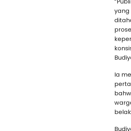
“Publ
yang 
ditah
prose
kepe
konsi
Budiy
Ia me
perta
bahw
warg
belak
Budi