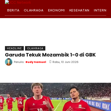
BERITA
OLAHRAGA
EKONOMI
KESEHATAN
INTERNA
HEADLINE
OLAHRAGA
Garuda Tekuk Mozambik 1-0 di GBK
Penulis:
Rudy Samuel
Rabu, 10 Juni 2026
WhatsApp
Twitter
Facebook
T