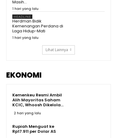
Masih...
Kepala BRIN Beberkan
1 hari yang lalu
Pengembangan Teknologi
Nuklir RI di Hadapan Prabowo
13:35
HEADLINE
Herdman Bidik
Prabowo Blak-blakan!
Kemenangan Perdana di
Kenyataan Pendidikan RI Masih
Laga Hidup-Mati
Kalah dari dari Negara
08:46
Tetangga
1 hari yang lalu
Lihat Lainnya
EKONOMI
Kemenkeu Resmi Ambil
Alih Mayoritas Saham
KCIC, Whoosh Dikelola...
2 hari yang lalu
Rupiah Menguat ke
Rp17.911 per Dolar AS