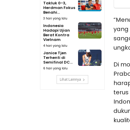
Takluk 0-3,
Herdman Fokus
Benahi...
“Menu
3 hari yang lalu
Indonesia
yang 
Hadapi Ujian
Berat Kontra
sanga
Vietnam
4 hari yang lalu
ungka
Janice Tjen
Terhenti di
Semifinal DC...
Di m
6 hari yang lalu
Prab
Lihat Lainnya
harap
teru
Indon
duku
kuali