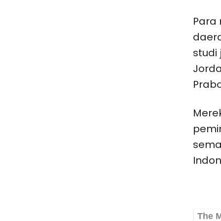
Para 
daer
studi 
Jorda
Prab
Merek
pemim
seman
Indon