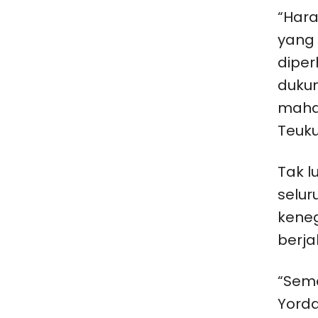
“Hara
yang 
diper
duku
mahas
Teuku
Tak l
selur
keneg
berja
“Semo
Yorda