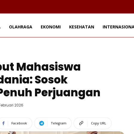
A
OLAHRAGA
EKONOMI
KESEHATAN
INTERNASION
but Mahasiswa
dania: Sosok
 Penuh Perjuangan
Februari 2026
Facebook
Telegram
Copy URL