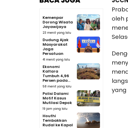
BACA JUGA
JCCN
Prab
oleh 
Kemenpar
Dorong Wisata
mene
Jayawijaya
23 menit yang lalu
Selas
Dudung Ajak
Masyarakat
Jaga
Deng
Persatuan
41 menit yang lalu
meny
Ekonomi
mend
Kaltara
Tumbuh 4,96
lang
Persen pada...
58 menit yang lalu
yang 
Polisi Dalami
Motif Kasus
Mutilasi Depok
19 jam yang lalu
Houthi
Tembakkan
Rudal ke Kapal