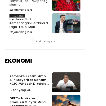
Nuklir RI di Hadapan Prabowo
Tembus Rp58.750 per Kg,
Masih...
Prabowo Blak-blakan!
22 jam yang lalu
Kenyataan Pendidikan RI Masih
Kalah dari dari Negara
08:46
HEADLINE
Tetangga
Herdman Bidik
Prabowo Terkesan! BRIN Ubah
Kemenangan Perdana di
Limbah Sawit Jadi Sepatu
Laga Hidup-Mati
Super Murah Cuma Rp47 Ribu!
09:47
22 jam yang lalu
Lihat Lainnya
EKONOMI
Kemenkeu Resmi Ambil
Alih Mayoritas Saham
KCIC, Whoosh Dikelola...
2 hari yang lalu
OPEC+ Naikkan
Produksi Minyak Mulai
September 2026