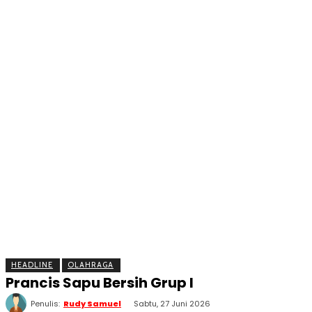
BERITA
OLAHRAGA
EKONOMI
KESEHATAN
INTE
HEADLINE
OLAHRAGA
Prancis Sapu Bersih Grup I
Penulis:
Rudy Samuel
Sabtu, 27 Juni 2026