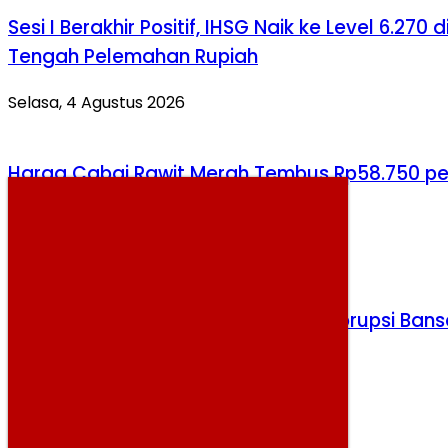
Sesi I Berakhir Positif, IHSG Naik ke Level 6.270 d
Tengah Pelemahan Rupiah
Selasa, 4 Agustus 2026
Harga Cabai Rawit Merah Tembus Rp58.750 pe
Kg, Masih Jadi Komoditas Termahal
Jumat, 7 Agustus 2026
KPK Periksa Dua Tersangka Kasus Korupsi Bans
Beras PKH
Selasa, 4 Agustus 2026