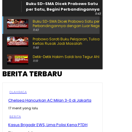
Buku SD-SMA Dicek Prabowo Satu
per Satu, Begini Perbandingannya
11:43
dengan Luar Negeri
Buku SD-SMA Dicek Prabowo Satu per Satu, Begini
Perbandingannya dengan Luar Negeri
11:43
Prabowo Soroti Buku Pelajaran, Tulisan Kecil hingga
Kertas Rusak Jadi Masalah
11:48
Detik-Detik Hakim Saldi Isra Tegur Ahli Presiden
11:19
BERITA TERBARU
Siap-Siap Ganti Gas 3 Kg! BRIN Pamer Gas ANG, Lebih
Awet dan Hemat
15:25
Ahli Presiden Bicara APBN, Hakim MK Soroti Batas
OLAHRAGA
Logika Politik
Chelsea Hancurkan AC Milan 3-0 di Jakarta
11:10
17 menit yang lalu
Ahli Presiden Dicecar Hakim MK Soal Arah APBN untuk
Daerah
BERITA
25:59
Kasus Brigadir EWS, Lima Polisi Kena PTDH
Ekonomi Melejit 34,17%, Tapi Gubernur Sherly Tanya
Apakah Maatnya Sampai ke Rakyat?