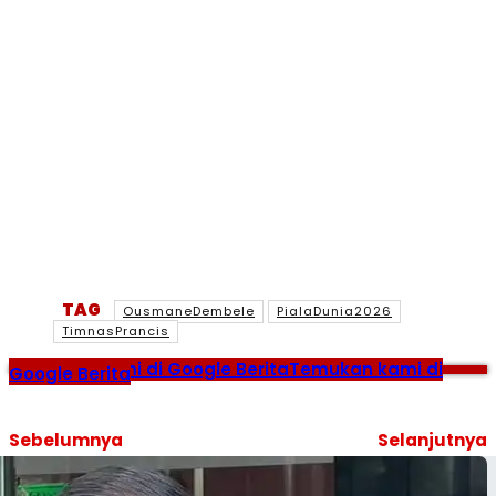
TAG
OusmaneDembele
PialaDunia2026
TimnasPrancis
Temukan kami di Google Berita
Temukan kami di
Google Berita
Sebelumnya
Selanjutnya