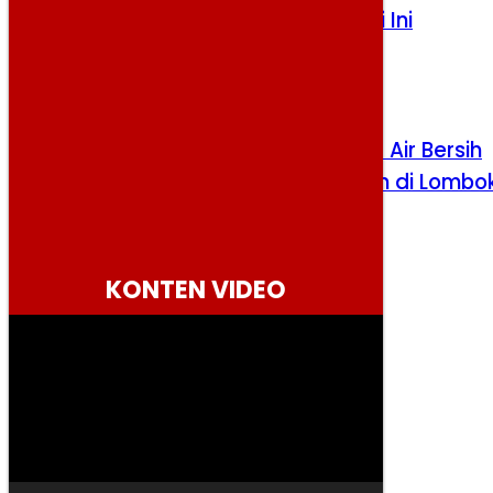
Harga Pangan Bergerak Variatif Hari Ini
Kamis, 6 Agustus 2026
Kementerian PU Salurkan 12.000 Liter Air Bersih
untuk Warga Terdampak Kekeringan di Lombo
Barat
Rabu, 5 Agustus 2026
KONTEN VIDEO