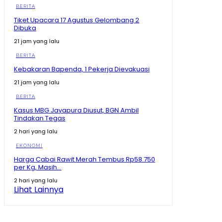
02:15
BERITA
Maluku Utara Ekonominya Melejit, Rakyat Kebagian
Tiket Upacara 17 Agustus Gelombang 2
Apa? #shorts #trending
Dibuka
01:16
21 jam yang lalu
Juara Se- Indonesia Angka Ekonomi Tumbuh Tajam,
Tapi Rakyat Dapat Apa?
BERITA
10:26
Kebakaran Bapenda, 1 Pekerja Dievakuasi
Tegas! Menko Zulhas Ancam Tutup SPPG yang Nekat
21 jam yang lalu
Tak Beli Bahan di Kopdes
09:13
BERITA
Sherly Disentil! Nazlatan Berharap Jalan Cepat Beres
Kasus MBG Jayapura Diusut, BGN Ambil
Berharap Tak Pakai Hilux lagi
Tindakan Tegas
08:13
2 hari yang lalu
Momen Prabowo Halau Mikrofon Peneliti BRIN Saat
Pamer Teknologi Nuklir Indonesia
EKONOMI
08:44
Harga Cabai Rawit Merah Tembus Rp58.750
per Kg, Masih...
Pecah Rekor Lagi! Sherly Bawa Maluku Utara Tetap
Jadi Raja Pertumbuhan Ekonomi Indonesia!
2 hari yang lalu
11:01
Lihat Lainnya
Momen Prabowo Teguk Air Olahan BRIN! Celetuk:
Kalau Bu Mega Minum, Masa Prabowo Tidak
09:05