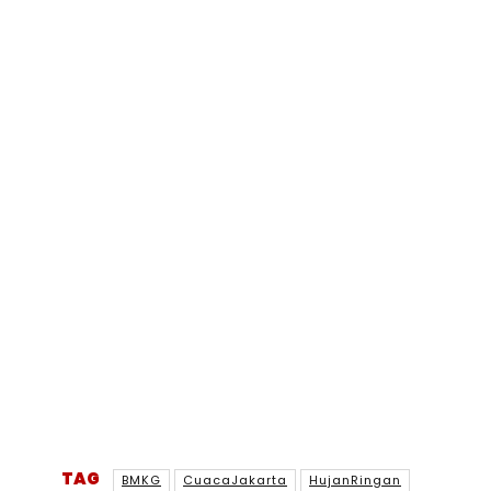
TAG
BMKG
CuacaJakarta
HujanRingan