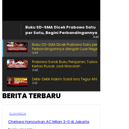
Buku SD-SMA Dicek Prabowo Satu
per Satu, Begini Perbandingannya
11:43
dengan Luar Negeri
Buku SD-SMA Dicek Prabowo Satu per Satu, Begini
Perbandingannya dengan Luar Negeri
11:43
Prabowo Soroti Buku Pelajaran, Tulisan Kecil hingga
Kertas Rusak Jadi Masalah
11:48
Detik-Detik Hakim Saldi Isra Tegur Ahli Presiden
11:19
BERITA TERBARU
Siap-Siap Ganti Gas 3 Kg! BRIN Pamer Gas ANG, Lebih
Awet dan Hemat
15:25
Ahli Presiden Bicara APBN, Hakim MK Soroti Batas
OLAHRAGA
Logika Politik
Chelsea Hancurkan AC Milan 3-0 di Jakarta
11:10