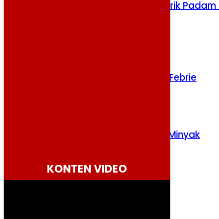
Prabowo Perintahkan Bahlil Atasi Listrik Padam 
Kalimantan
Rabu, 5 Agustus 2026
Kejagung Siap Hadapi Praperadilan Febrie
Sabtu, 8 Agustus 2026
Ketegangan AS-Iran Angkat Harga Minyak
Senin, 3 Agustus 2026
KONTEN VIDEO