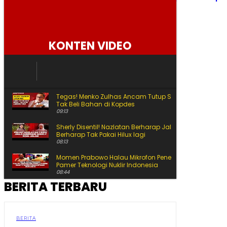
Kg, Masih Jadi Komoditas Termahal
Jumat, 7 Agustus 2026
KONTEN VIDEO
Tegas! Menko Zulhas Ancam Tutup SPPG yang Nekat
Tak Beli Bahan di Kopdes
09:13
Sherly Disentil! Nazlatan Berharap Jalan Cepat Beres
Berharap Tak Pakai Hilux lagi
08:13
Momen Prabowo Halau Mikrofon Peneliti BRIN Saat
Pamer Teknologi Nuklir Indonesia
08:44
BERITA TERBARU
Pecah Rekor Lagi! Sherly Bawa Maluku Utara Tetap
Jadi Raja Pertumbuhan Ekonomi Indonesia!
11:01
Momen Prabowo Teguk Air Olahan BRIN! Celetuk:
BERITA
Kalau Bu Mega Minum, Masa Prabowo Tidak