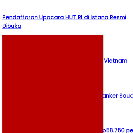
Pendaftaran Upacara HUT RI di Istana Resmi
Dibuka
Rabu, 5 Agustus 2026
Indonesia Hadapi Ujian Berat Kontra Vietnam
Senin, 3 Agustus 2026
Houthi Tembakkan Rudal ke Kapal Tanker Saud
Kamis, 6 Agustus 2026
Harga Cabai Rawit Merah Tembus Rp58.750 pe