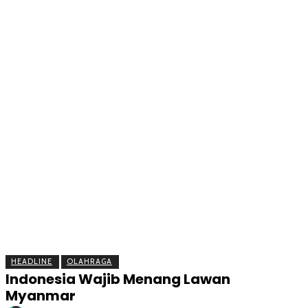
BERITA
OLAHRAGA
EKONOMI
KESEHATAN
INTE
HEADLINE
OLAHRAGA
Indonesia Wajib Menang Lawan
Myanmar