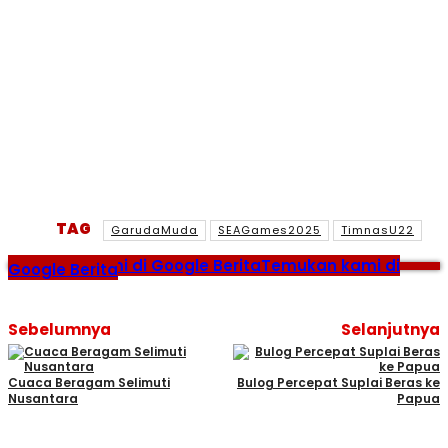
TAG
GarudaMuda
SEAGames2025
TimnasU22
Temukan kami di Google Berita
Temukan kami di
Google Berita
Sebelumnya
Selanjutnya
Cuaca Beragam Selimuti
Bulog Percepat Suplai Beras ke
Nusantara
Papua