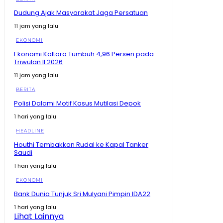
Ramai Kabar PHK, Airlangga Sebut Lapangan Kerja
Dudung Ajak Masyarakat Jaga Persatuan
Baru Terus Meningkat #shorts #trending
00:53
11 jam yang lalu
Presiden Singgung Lagi Soal Timnas Gagal ke Piala
EKONOMI
Dunia #shorts #trending
01:02
Ekonomi Kaltara Tumbuh 4,96 Persen pada
Triwulan II 2026
Presiden Prabowo Bandingkan Indonesia dengan
Cape Verde
11 jam yang lalu
00:37
BERITA
Dedi Mulyadi Ungkap Fakta Mengejutkan #shorts
Polisi Dalami Motif Kasus Mutilasi Depok
#trending
00:28
1 hari yang lalu
KDM Ungkap Fakta Sudah Dibantu Pulang, Malah
HEADLINE
Kembali ke Tempat Hiburan Malam #shorts
#trending
00:37
Houthi Tembakkan Rudal ke Kapal Tanker
Saudi
Zulhas Singgung Sponsor Pilkada Habis Modal,
Baliknya Minta Izin Tambang #shorts #trending
1 hari yang lalu
01:21
EKONOMI
Zulhas Singgung Sponsor Biayai Pilkada, Setelah
Bank Dunia Tunjuk Sri Mulyani Pimpin IDA22
Menang Tagih Tambang
08:20
1 hari yang lalu
Lihat Lainnya
Prabowo Singgung Erick Thohir Soal Timnas Gagal ke