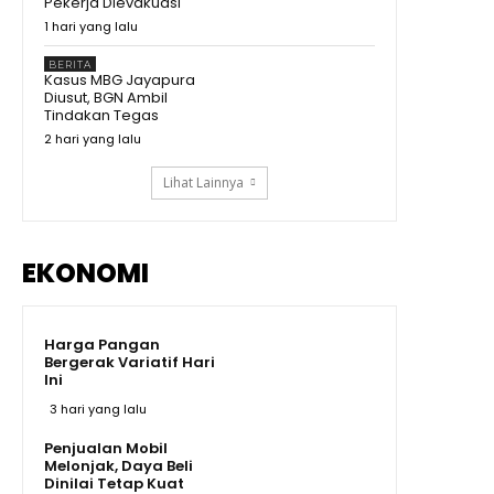
Pekerja Dievakuasi
Dengar Curhat Soal Beras
Prabowo Kumpulkan Buku
1 hari yang lalu
Pelajaran Asia Tenggara,
Kurikulum RI Mau Dibawa ke
11:19
BERITA
Mana?
Kasus MBG Jayapura
Kenapa Prabowo Sampai
Diusut, BGN Ambil
Kumpulkan Buku Pelajaran
Tindakan Tegas
Asean? #shorts #trending
02:15
2 hari yang lalu
Lihat Lainnya
EKONOMI
Harga Pangan
Bergerak Variatif Hari
Ini
3 hari yang lalu
Penjualan Mobil
Melonjak, Daya Beli
Dinilai Tetap Kuat