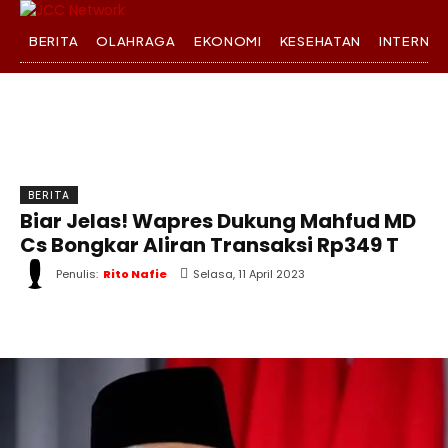
BERITA
OLAHRAGA
EKONOMI
KESEHATAN
INTERNA
BERITA
Biar Jelas! Wapres Dukung Mahfud MD
Cs Bongkar Aliran Transaksi Rp349 T
Penulis:
Rito Nafie
Selasa, 11 April 2023
WhatsApp
Twitter
Facebook
T