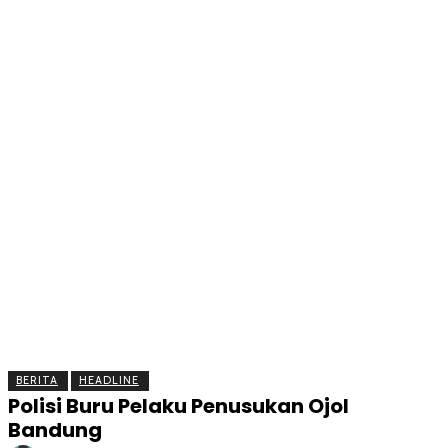
BERITA
OLAHRAGA
EKONOMI
KESEHATAN
INTE
BERITA
HEADLINE
Polisi Buru Pelaku Penusukan Ojol
Bandung