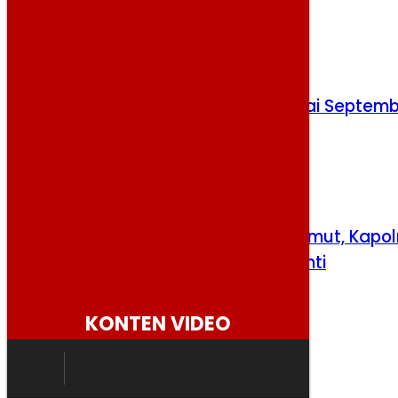
Barat
Rabu, 5 Agustus 2026
OPEC+ Naikkan Produksi Minyak Mulai Septem
2026
Senin, 3 Agustus 2026
Demi Berantas Narkoba, Kapolda Sumut, Kapol
hingga Kapolsek Harus Segera Diganti
Rabu, 5 Agustus 2026
KONTEN VIDEO