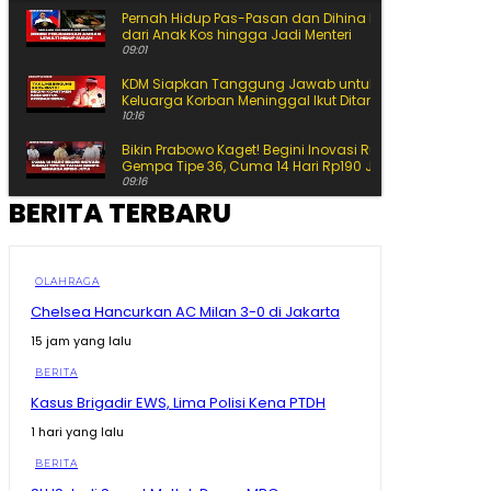
Pernah Hidup Pas-Pasan dan Dihina Ini Jalan Amran
dari Anak Kos hingga Jadi Menteri
09:01
KDM Siapkan Tanggung Jawab untuk Korban Begal
Keluarga Korban Meninggal Ikut Ditanggung
10:16
Bikin Prabowo Kaget! Begini Inovasi Rumah Tahan
Gempa Tipe 36, Cuma 14 Hari Rp190 Juta
09:16
BERITA TERBARU
Buku SD-SMA Dicek Prabowo Satu per Satu, Begini
Perbandingannya dengan Luar Negeri
11:43
Prabowo Soroti Buku Pelajaran, Tulisan Kecil hingga
OLAHRAGA
Kertas Rusak Jadi Masalah
Chelsea Hancurkan AC Milan 3-0 di Jakarta
11:48
15 jam yang lalu
Detik-Detik Hakim Saldi Isra Tegur Ahli Presiden
11:19
BERITA
Kasus Brigadir EWS, Lima Polisi Kena PTDH
Siap-Siap Ganti Gas 3 Kg! BRIN Pamer Gas ANG, Lebih
Awet dan Hemat
1 hari yang lalu
15:25
BERITA
Ahli Presiden Bicara APBN, Hakim MK Soroti Batas