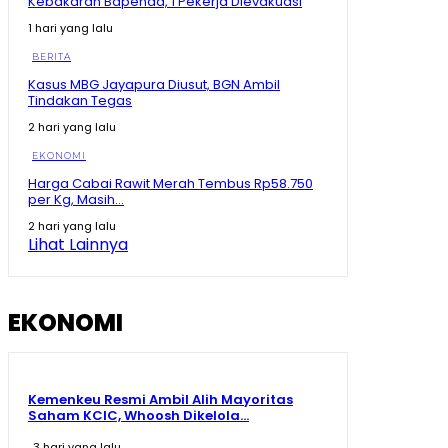
Kebakaran Bapenda, 1 Pekerja Dievakuasi
Kenapa Prabowo Sampai Kumpulkan Buku Pelajaran
1 hari yang lalu
Asean? #shorts #trending
02:15
BERITA
Maluku Utara Ekonominya Melejit, Rakyat Kebagian
Kasus MBG Jayapura Diusut, BGN Ambil
Apa? #shorts #trending
Tindakan Tegas
01:16
2 hari yang lalu
Juara Se- Indonesia Angka Ekonomi Tumbuh Tajam,
Tapi Rakyat Dapat Apa?
EKONOMI
10:26
Harga Cabai Rawit Merah Tembus Rp58.750
per Kg, Masih...
Tegas! Menko Zulhas Ancam Tutup SPPG yang Nekat
Tak Beli Bahan di Kopdes
2 hari yang lalu
09:13
Lihat Lainnya
Sherly Disentil! Nazlatan Berharap Jalan Cepat Beres
Berharap Tak Pakai Hilux lagi
08:13
EKONOMI
Kemenkeu Resmi Ambil Alih Mayoritas
Saham KCIC, Whoosh Dikelola...
3 hari yang lalu