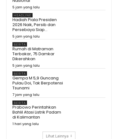
Nasional
5 jam yang lalu
HEADLINE
Hadiah Piala Presiden
2026 Naik, Persib dan
Persebaya Siap...
5 jam yang lalu
BERITA
Rumah di Matraman
Terbakar, 75 Damkar
Dikerahkan
5 jam yang lalu
BERITA
Gempa M 5,9 Guncang
Pulau Doi, Tak Berpotensi
Tsunami
7 jam yang lalu
BERITA
Prabowo Perintahkan
Bahlil Atasi Listrik Padam
di Kalimantan
1 hari yang lalu
Lihat Lainnya