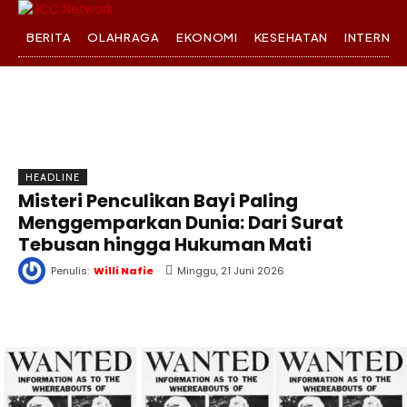
BERITA
OLAHRAGA
EKONOMI
KESEHATAN
INTERNA
HEADLINE
Misteri Penculikan Bayi Paling
Menggemparkan Dunia: Dari Surat
Tebusan hingga Hukuman Mati
Penulis:
Willi Nafie
Minggu, 21 Juni 2026
WhatsApp
Twitter
Facebook
T