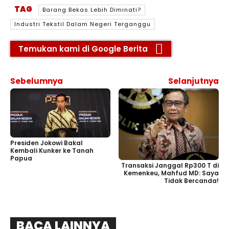
TAG
Barang Bekas Lebih Diminati?
Industri Tekstil Dalam Negeri Terganggu
Temukan kami di Google Berita
Sebelumnya
Selanjutnya
Presiden Jokowi Bakal
Kembali Kunker ke Tanah
Papua
Transaksi Janggal Rp300 T di
Kemenkeu, Mahfud MD: Saya
Tidak Bercanda!
BACA LAINNYA