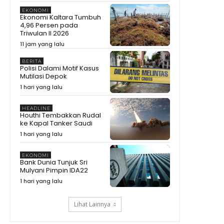
EKONOMI
Presiden Prabowo Bandingkan
Ekonomi Kaltara Tumbuh
Indonesia dengan Cape Verde
4,96 Persen pada
00:37
Triwulan II 2026
Dedi Mulyadi Ungkap Fakta
11 jam yang lalu
Mengejutkan #shorts #trending
00:28
BERITA
Polisi Dalami Motif Kasus
KDM Ungkap Fakta Sudah
Mutilasi Depok
Dibantu Pulang, Malah Kembali
1 hari yang lalu
ke Tempat Hiburan Malam
00:37
#shorts #trending
Zulhas Singgung Sponsor
HEADLINE
Pilkada Habis Modal, Baliknya
Houthi Tembakkan Rudal
Minta Izin Tambang #shorts
01:21
ke Kapal Tanker Saudi
#trending
Zulhas Singgung Sponsor
1 hari yang lalu
Biayai Pilkada, Setelah Menang
Tagih Tambang
08:20
EKONOMI
Bank Dunia Tunjuk Sri
Prabowo Singgung Erick Thohir
Mulyani Pimpin IDA22
Soal Timnas Gagal ke
09:07
1 hari yang lalu
Lihat Lainnya