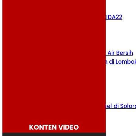
Bank Dunia Tunjuk Sri Mulyani Pimpin IDA22
Kamis, 6 Agustus 2026
Kementerian PU Salurkan 12.000 Liter Air Bersih
untuk Warga Terdampak Kekeringan di Lombo
Barat
Rabu, 5 Agustus 2026
Investor AS Siap Bangun Waste to Fuel di Solo
Selasa, 4 Agustus 2026
KONTEN VIDEO