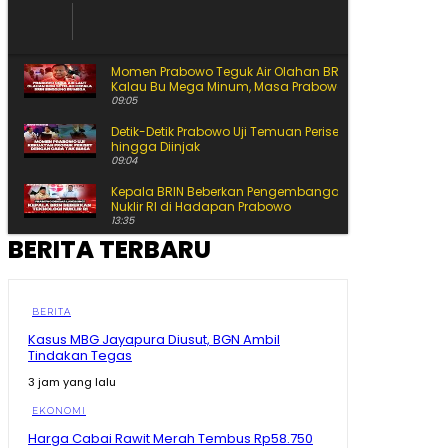
Momen Prabowo Teguk Air Olahan BRIN! Celetuk:
Kalau Bu Mega Minum, Masa Prabowo Tidak
09:05
Detik-Detik Prabowo Uji Temuan Periset! Dibanting
hingga Diinjak
09:04
Kepala BRIN Beberkan Pengembangan Teknologi
Nuklir RI di Hadapan Prabowo
13:35
BERITA TERBARU
Prabowo Blak-blakan! Kenyataan Pendidikan RI
Masih Kalah dari dari Negara Tetangga
08:46
Prabowo Terkesan! BRIN Ubah Limbah Sawit Jadi
BERITA
Sepatu Super Murah Cuma Rp47 Ribu!
Kasus MBG Jayapura Diusut, BGN Ambil
09:47
Tindakan Tegas
Prabowo Blak-blakan! Menteri Pendidikan Singapura
3 jam yang lalu
Disebut Tak Bisa Disamakan dengan Indonesia
09:13
EKONOMI
Depan DPRD, KDM Sindir BUMD Enak Betul Terima Rp10
Harga Cabai Rawit Merah Tembus Rp58.750
Miliar Tanpa Kerja