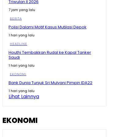
Triwulan II 2026
Zulhas Singgung Sponsor Biayai Pilkada, Setelah
Menang Tagih Tambang
7 jam yang lalu
08:20
BERITA
Prabowo Singgung Erick Thohir Soal Timnas Gagal ke
Polisi Dalami Motif Kasus Mutilasi Depok
09:07
1 hari yang lalu
Prabowo Singgung Erick Thohir soal Sepakbola
HEADLINE
#shorts #trending
01:13
Houthi Tembakkan Rudal ke Kapal Tanker
Saudi
Presiden: Negara Sebesar Kita Gagal ke Piala Dunia
#shorts #trending
1 hari yang lalu
01:14
EKONOMI
Prabowo Heran Cape Verde Negara Kecil Sudah
Bank Dunia Tunjuk Sri Mulyani Pimpin IDA22
Tembus Piala Dunia, Kita Kapan?
09:47
1 hari yang lalu
Lihat Lainnya
Ramai Kabar PHK, Airlangga Sebut Lapangan Kerja
Baru Terus Meningkat
09:34
EKONOMI