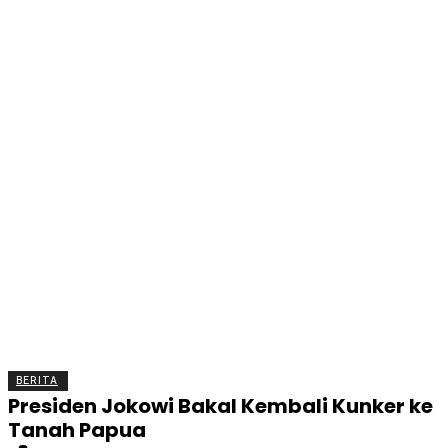
BERITA
OLAHRAGA
EKONOMI
KESEHATAN
INTE
BERITA
Presiden Jokowi Bakal Kembali Kunker ke
Tanah Papua