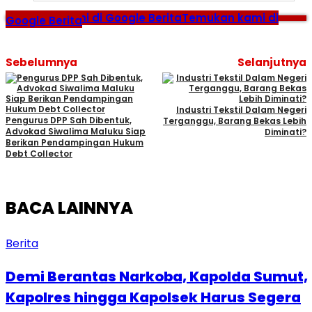
Temukan kami di Google Berita
Temukan kami di
Google Berita
Sebelumnya
Selanjutnya
Industri Tekstil Dalam Negeri
Pengurus DPP Sah Dibentuk,
Terganggu, Barang Bekas Lebih
Advokad Siwalima Maluku Siap
Diminati?
Berikan Pendampingan Hukum
Debt Collector
BACA LAINNYA
Berita
Demi Berantas Narkoba, Kapolda Sumut,
Kapolres hingga Kapolsek Harus Segera