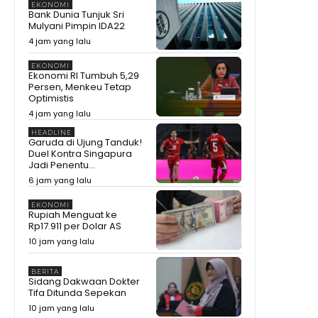
EKONOMI
Bank Dunia Tunjuk Sri
Mulyani Pimpin IDA22
4 jam yang lalu
EKONOMI
Ekonomi RI Tumbuh 5,29
Persen, Menkeu Tetap
Optimistis
4 jam yang lalu
HEADLINE
Garuda di Ujung Tanduk!
Duel Kontra Singapura
Jadi Penentu...
6 jam yang lalu
EKONOMI
Rupiah Menguat ke
Rp17.911 per Dolar AS
10 jam yang lalu
BERITA
Sidang Dakwaan Dokter
Tifa Ditunda Sepekan
10 jam yang lalu