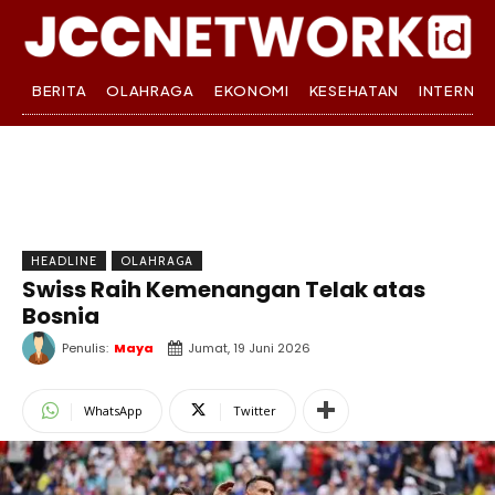
BERITA
OLAHRAGA
EKONOMI
KESEHATAN
INTERNA
HEADLINE
OLAHRAGA
Swiss Raih Kemenangan Telak atas
Bosnia
Penulis:
Maya
Jumat, 19 Juni 2026
WhatsApp
Twitter