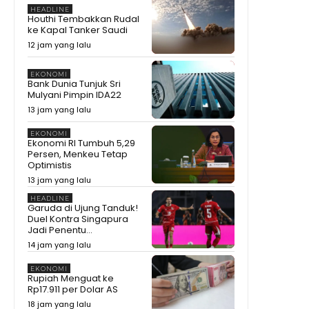
HEADLINE
Houthi Tembakkan Rudal
ke Kapal Tanker Saudi
12 jam yang lalu
EKONOMI
Bank Dunia Tunjuk Sri
Mulyani Pimpin IDA22
13 jam yang lalu
EKONOMI
Ekonomi RI Tumbuh 5,29
Persen, Menkeu Tetap
Optimistis
13 jam yang lalu
HEADLINE
Garuda di Ujung Tanduk!
Duel Kontra Singapura
Jadi Penentu...
14 jam yang lalu
EKONOMI
Rupiah Menguat ke
Rp17.911 per Dolar AS
18 jam yang lalu