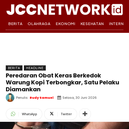
BERITA
OLAHRAGA
EKONOMI
KESEHATAN
INTERNA
BERITA
HEADLINE
Peredaran Obat Keras Berkedok
Warung Kopi Terbongkar, Satu Pelaku
Diamankan
Penulis:
Rudy Samuel
Selasa, 30 Juni 2026
WhatsApp
Twitter