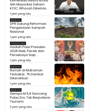
Kemenkeu Resmi Ambil
Alih Mayoritas Saham
KCIC, Whoosh Dikelola...
1 jam yang lalu
BERITA
DPR Dukung Reformasi
Pengelolaan Sampah
Nasional
1 jam yang lalu
HEADLINE
Hadiah Piala Presiden
2026 Naik, Persib dan
Persebaya Siap...
1 jam yang lalu
BERITA
Rumah di Matraman
Terbakar, 75 Damkar
Dikerahkan
1 jam yang lalu
BERITA
Gempa M 5,9 Guncang
Pulau Doi, Tak Berpotensi
Tsunami
3 jam yang lalu