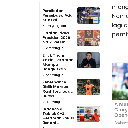
meng
Persib dan
Nomor
Persebaya Adu
Kuat di...
lagi 
7 jam yang lalu
Hadiah Piala
pemb
Presiden 2026
Naik, Persib...
9 jam yang lalu
Erick Thohir
Yakin Herdman
Mampu
Bangkitkan...
2 hari yang lalu
Fenerbahce
Bidik Marcus
Rashford pada
Bursa...
2 hari yang lalu
Indonesia
Takluk 0-3,
Herdman Fokus
Benahi...