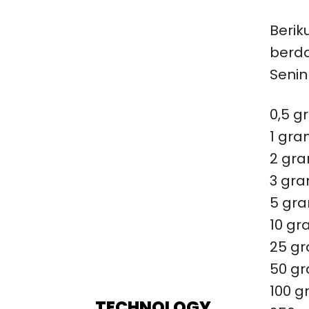
Berik
berd
Senin
0,5 g
1 gra
2 gra
3 gra
5 gra
10 gr
25 gr
50 gr
100 g
TECHNOLOGY