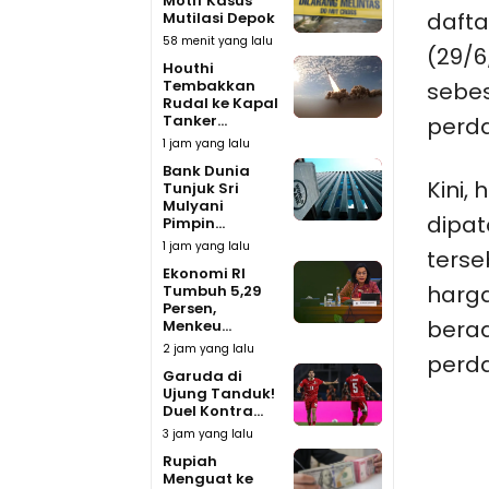
Motif Kasus
dafta
Mutilasi Depok
58 menit yang lalu
(29/6
Houthi
Tembakkan
sebes
Rudal ke Kapal
Tanker...
perd
1 jam yang lalu
Bank Dunia
Kini,
Tunjuk Sri
Mulyani
dipat
Pimpin...
1 jam yang lalu
ters
Ekonomi RI
harg
Tumbuh 5,29
Persen,
berad
Menkeu...
2 jam yang lalu
perd
Garuda di
Ujung Tanduk!
Duel Kontra...
3 jam yang lalu
Rupiah
Menguat ke