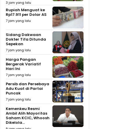
3 jam yang lalu
Rupiah Menguat ke
Rp17.911 per Dolar AS
7 jam yang lalu
Sidang Dakwaan
Dokter Tifa Ditunda
Sepekan
7 jam yang lalu
Harga Pangan
Bergerak Variatif
Hari Ini
7 jam yang lalu
Persib dan Persebaya
Adu Kuat di Partai
Puncak
7 jam yang lalu
Kemenkeu Resmi
Ambil Alih Mayoritas
Saham KCIC, Whoosh
Dikelola...
9 jam yang lalu