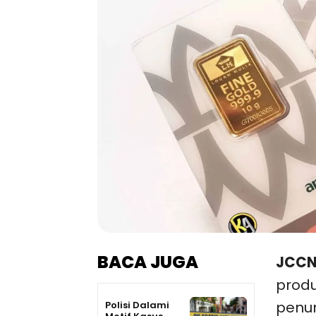
BACA JUGA
JCCN
prod
penu
Polisi Dalami