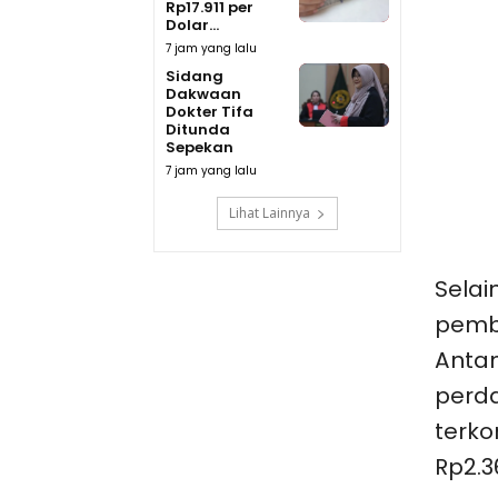
Rp17.911 per
Dolar...
7 jam yang lalu
Sidang
Dakwaan
Dokter Tifa
Ditunda
Sepekan
7 jam yang lalu
Lihat Lainnya
Selai
pemb
Anta
perda
terko
Rp2.3