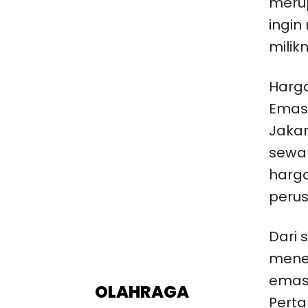
meru
ingin
milik
Harga
Emas 
Jaka
sewa
harg
peru
Dari 
mene
emas 
OLAHRAGA
Perta